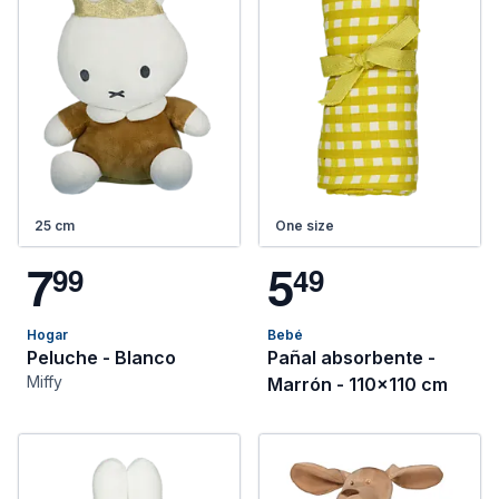
25 cm
One size
7
5
9
9
4
9
Hogar
Bebé
Peluche - Blanco
Pañal absorbente -
Miffy
Marrón - 110x110 cm