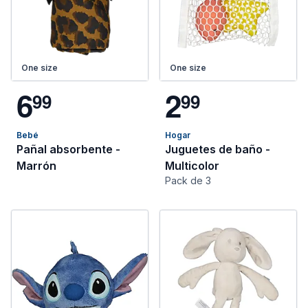
One size
One size
6
2
9
9
9
9
Bebé
Hogar
Pañal absorbente -
Juguetes de baño -
Marrón
Multicolor
Pack de 3