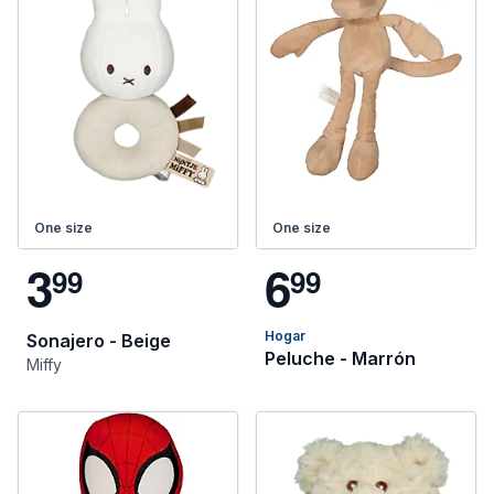
One size
One size
3
6
9
9
9
9
Hogar
Sonajero - Beige
Peluche - Marrón
Miffy