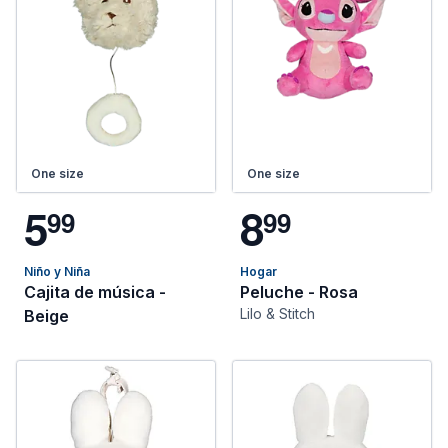
One size
One size
5
8
9
9
9
9
Niño y Niña
Hogar
Cajita de música -
Peluche - Rosa
Lilo & Stitch
Beige