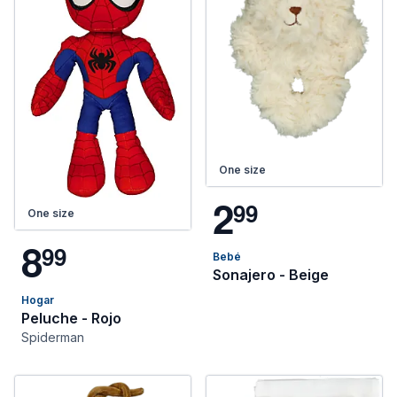
One size
2
9
9
One size
8
9
9
Bebé
Sonajero - Beige
Hogar
Peluche - Rojo
Spiderman