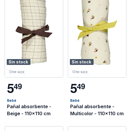
Sin stock
Sin stock
One size
One size
5
5
4
9
4
9
Bebé
Bebé
Pañal absorbente -
Pañal absorbente -
Beige - 110x110 cm
Multicolor - 110x110 cm