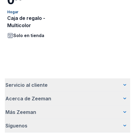
Hogar
Caja de regalo -
Multicolor
Solo en tienda
Servicio al cliente
Acerca de Zeeman
Preguntas frecuentes
Contacto
Más Zeeman
Quiénes somos
Entrega
Nuestra historia
Pagar
Síguenos
Promoción de body gratis
Cómo emprendemos de forma responsable
Devoluciones
Nota de prensa