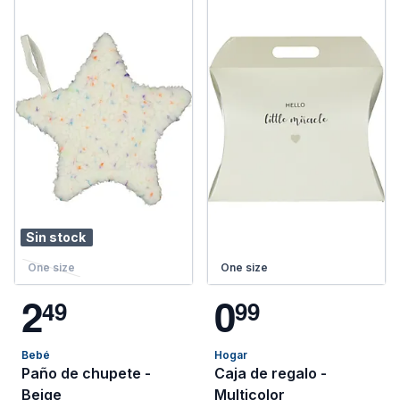
Sin stock
One size
One size
2
0
4
9
9
9
Bebé
Hogar
Paño de chupete -
Caja de regalo -
Beige
Multicolor