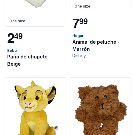
One size
7
9
9
One size
2
4
9
Hogar
Animal de peluche -
Marrón
Bebé
Disney
Paño de chupete -
Beige