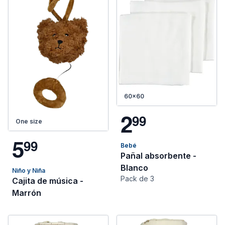
60x60
2
9
9
One size
5
9
9
Bebé
Pañal absorbente -
Blanco
Niño y Niña
Pack de 3
Cajita de música -
Marrón