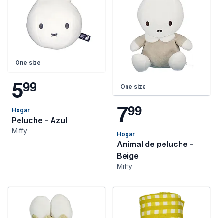
One size
5
9
9
One size
7
9
9
Hogar
Peluche - Azul
Miffy
Hogar
Animal de peluche -
Beige
Miffy