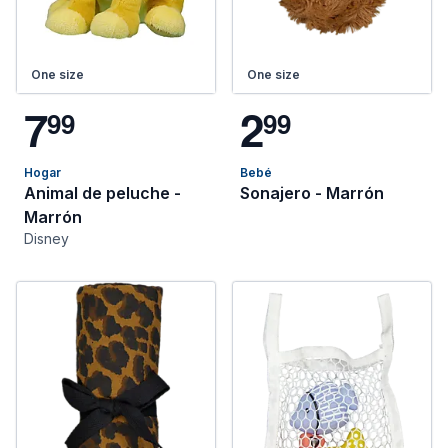
One size
One size
7
2
9
9
9
9
Hogar
Bebé
Animal de peluche -
Sonajero - Marrón
Marrón
Disney