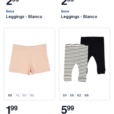
2
2
Bebé
Bebé
Leggings - Blanco
Leggings - Blanco
68
74
80
86
50
56
62
68
1
5
9
9
9
9