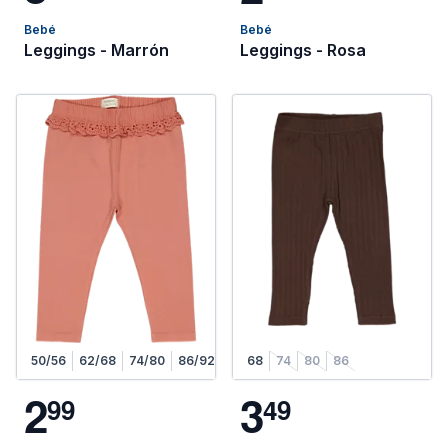
Bebé
Bebé
Leggings - Marrón
Leggings - Rosa
50/56
62/68
74/80
86/92
98/104
68
74
80
86
2
3
9
9
4
9