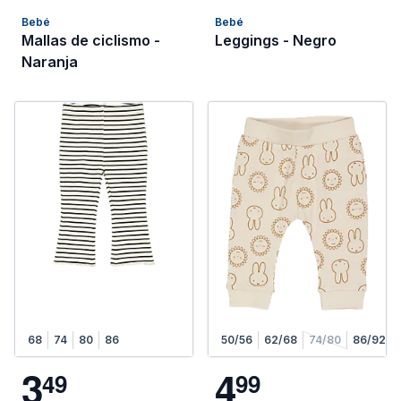
Bebé
Bebé
Mallas de ciclismo -
Leggings - Negro
Naranja
68
74
80
86
50/56
62/68
74/80
86/92
3
4
4
9
9
9