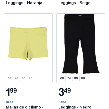
Leggings - Naranja
Leggings - Beige
68
74
80
86
68
74
80
86
1
3
9
9
4
9
Bebé
Bebé
Mallas de ciclismo -
Leggings - Negro