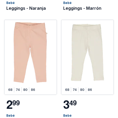
Bebé
Bebé
Leggings - Naranja
Leggings - Marrón
68
74
80
86
68
74
80
86
2
3
9
9
4
9
Bebé
Bebé