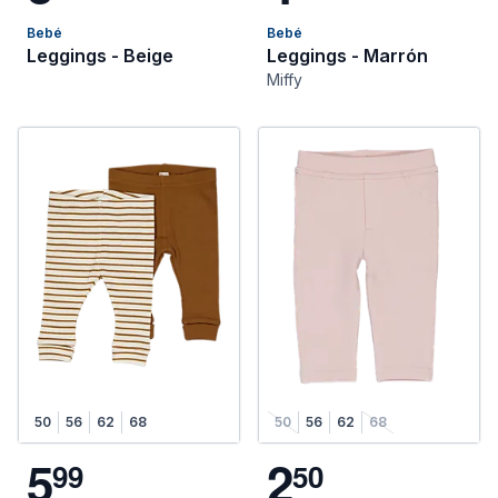
Bebé
Bebé
Leggings - Beige
Leggings - Marrón
Miffy
50
56
62
68
50
56
62
68
5
2
9
9
5
0