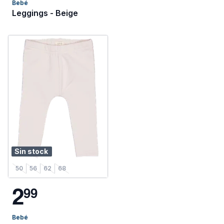
Bebé
Leggings - Beige
Sin stock
50
56
62
68
2
9
9
Bebé