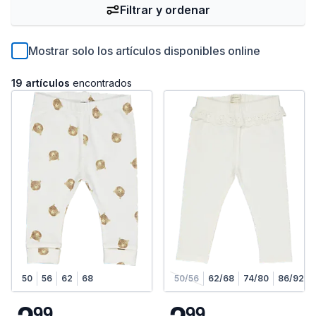
Filtrar y ordenar
Mostrar solo los artículos disponibles online
19 artículos
encontrados
50
56
62
68
50/56
62/68
74/80
86/92
9
9
9
9