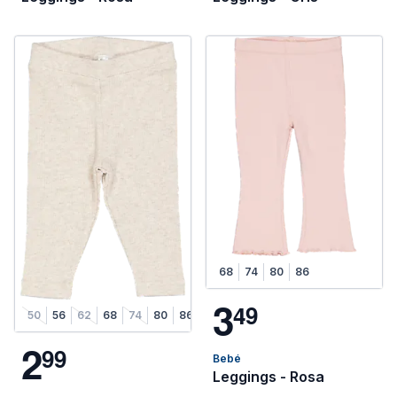
68
74
80
86
3
4
9
50
56
62
68
74
80
86
2
9
9
Bebé
Leggings - Rosa