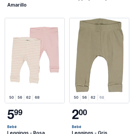
Amarillo
50
56
62
68
50
56
62
68
5
2
9
9
0
0
Bebé
Bebé
Leggings - Rosa
Leggings - Gris