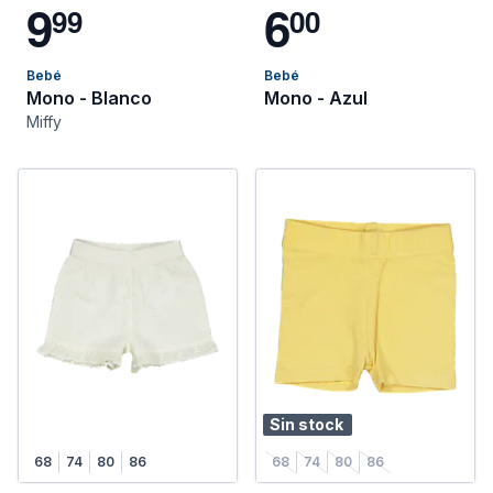
9
6
9
9
0
0
Bebé
Bebé
Mono - Blanco
Mono - Azul
Miffy
Sin stock
68
74
80
86
68
74
80
86