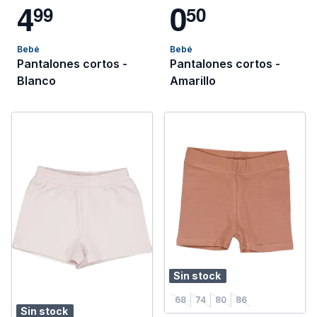
4
0
9
9
5
0
Bebé
Bebé
Pantalones cortos -
Pantalones cortos -
Blanco
Amarillo
Sin stock
68
74
80
86
Sin stock