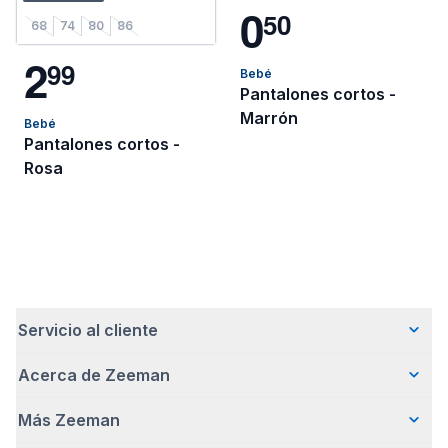
0
5
0
68
74
80
86
2
9
9
Bebé
Pantalones cortos -
Marrón
Bebé
Pantalones cortos -
Rosa
Servicio al cliente
Acerca de Zeeman
Preguntas frecuentes
Contacto
Más Zeeman
Quiénes somos
Entrega