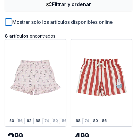
Filtrar y ordenar
Mostrar solo los artículos disponibles online
8 artículos
encontrados
50
56
62
68
74
80
86
68
74
80
86
9
9
9
9