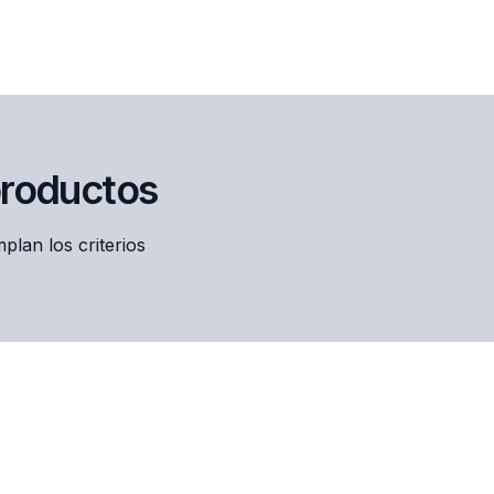
productos
lan los criterios