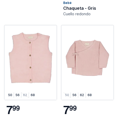
Bebé
Chaqueta - Gris
Cuello redondo
50
56
62
68
50
56
62
68
7
7
9
9
9
9