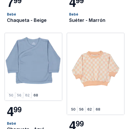
7
4
9
9
9
9
Bebé
Bebé
Chaqueta - Beige
Suéter - Marrón
50
56
62
68
4
9
9
50
56
62
68
4
9
9
Bebé