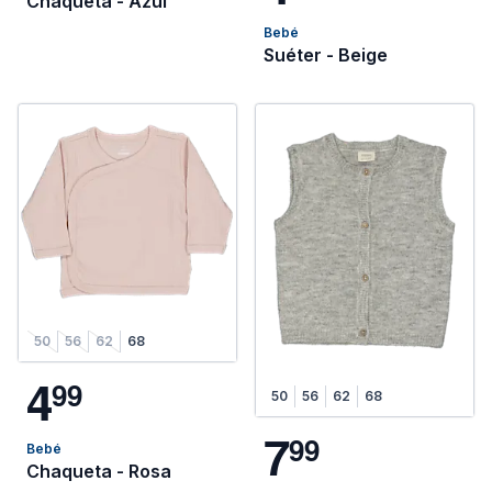
Chaqueta - Azul
Bebé
Suéter - Beige
50
56
62
68
4
9
9
50
56
62
68
7
9
9
Bebé
Chaqueta - Rosa