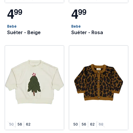
4
4
9
9
9
9
Bebé
Bebé
Suéter - Beige
Suéter - Rosa
50
56
62
50
56
62
68