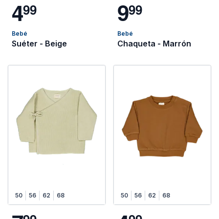
4
9
9
9
9
9
Bebé
Bebé
Suéter - Beige
Chaqueta - Marrón
50
56
62
68
50
56
62
68