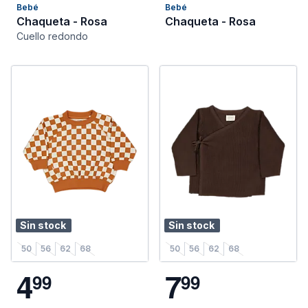
Bebé
Bebé
Chaqueta - Rosa
Chaqueta - Rosa
Cuello redondo
Sin stock
Sin stock
50
56
62
68
50
56
62
68
4
7
9
9
9
9