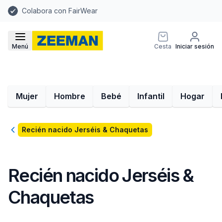
Colabora con FairWear
Menú
Cesta
Iniciar sesión
Mujer
Hombre
Bebé
Infantil
Hogar
Volver
Recién nacido Jerséis & Chaquetas
Recién nacido Jerséis &
Chaquetas