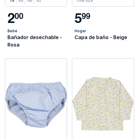
74
80
86
92
One size
2
5
0
0
9
9
Bebé
Hogar
Bañador desechable -
Capa de baño - Beige
Rosa