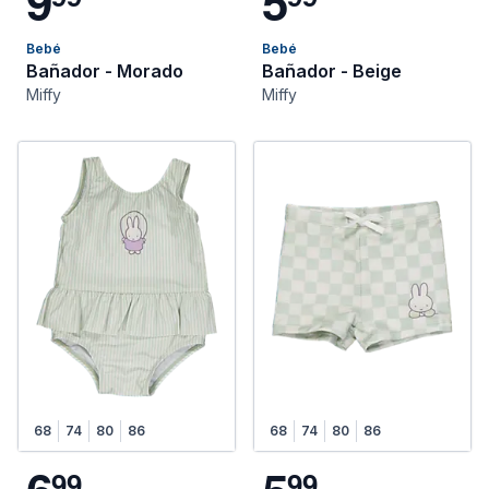
9
5
Bebé
Bebé
Bañador - Morado
Bañador - Beige
Miffy
Miffy
68
74
80
86
68
74
80
86
9
9
9
9