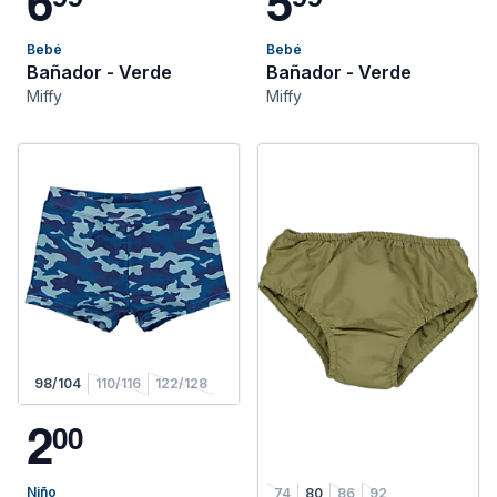
6
5
Bebé
Bebé
Bañador - Verde
Bañador - Verde
Miffy
Miffy
98/104
110/116
122/128
2
0
0
Niño
74
80
86
92