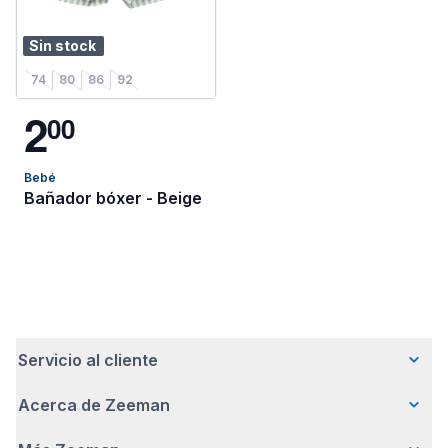
Sin stock
74
80
86
92
2
0
0
Bebé
Bañador bóxer - Beige
Servicio al cliente
Acerca de Zeeman
Preguntas frecuentes
Contacto