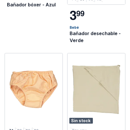
Bañador bóxer - Azul
3
9
9
Bebé
Bañador desechable -
Verde
Sin stock