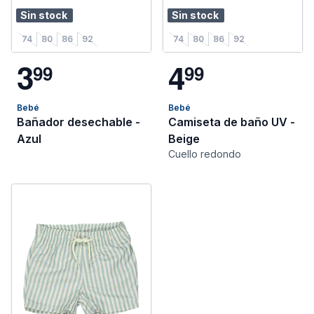
Sin stock
Sin stock
74
80
86
92
74
80
86
92
3
4
9
9
9
9
Bebé
Bebé
Bañador desechable -
Camiseta de baño UV -
Azul
Beige
Cuello redondo