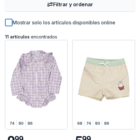
Filtrar y ordenar
Mostrar solo los artículos disponibles online
11 artículos
encontrados
74
80
86
68
74
80
86
9
9
9
9