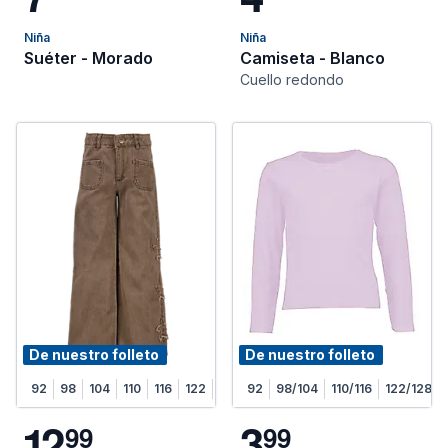
Niña
Niña
Suéter - Morado
Camiseta - Blanco
Cuello redondo
De nuestro folleto
De nuestro folleto
92
98
104
110
116
122
128
92
98/104
110/116
122/128
1
2
3
9
9
9
9