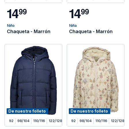
1
4
1
4
9
9
9
9
Niño
Niña
Chaqueta - Marrón
Chaqueta - Marrón
De nuestro folleto
De nuestro folleto
92
98/104
110/116
122/128
92
98/104
110/116
122/128