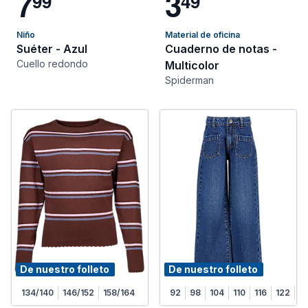
7
3
9
9
4
9
Niño
Material de oficina
Suéter - Azul
Cuaderno de notas -
Cuello redondo
Multicolor
Spiderman
De nuestro folleto
De nuestro folleto
134/140
146/152
158/164
92
98
104
110
116
122
1