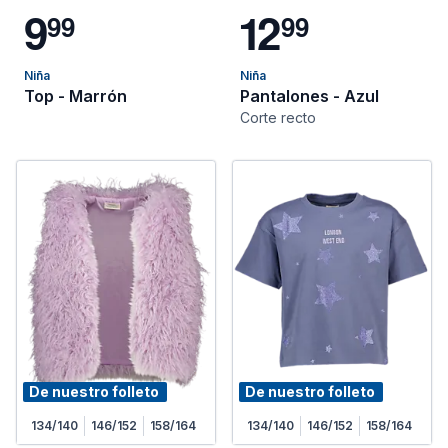
9
1
2
9
9
9
9
Niña
Niña
Top - Marrón
Pantalones - Azul
Corte recto
De nuestro folleto
De nuestro folleto
134/140
146/152
158/164
134/140
146/152
158/164