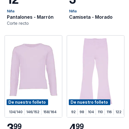
Niña
Niña
Pantalones - Marrón
Camiseta - Morado
Corte recto
De nuestro folleto
De nuestro folleto
134/140
146/152
158/164
92
98
104
110
116
122
1
3
4
9
9
9
9