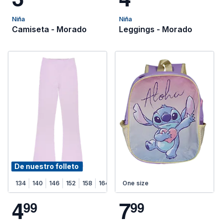
Niña
Niña
Camiseta - Morado
Leggings - Morado
De nuestro folleto
134
140
146
152
158
164
One size
4
7
9
9
9
9