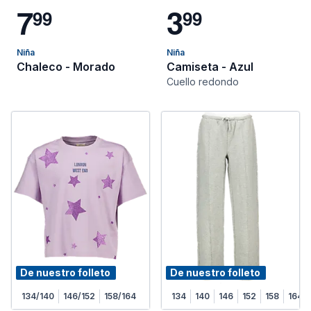
7
3
9
9
9
9
Niña
Niña
Chaleco - Morado
Camiseta - Azul
Cuello redondo
De nuestro folleto
De nuestro folleto
134/140
146/152
158/164
134
140
146
152
158
164