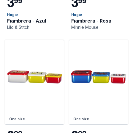
3
3
9
9
9
9
Hogar
Hogar
Fiambrera - Azul
Fiambrera - Rosa
Lilo & Stitch
Minnie Mouse
One size
One size