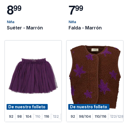
8
7
9
9
9
9
Niña
Niña
Suéter - Marrón
Falda - Marrón
De nuestro folleto
De nuestro folleto
92
98
104
110
116
122
128
92
98/104
110/116
122/128