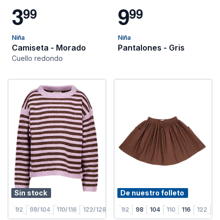
3
9
9
9
9
9
Niña
Niña
Camiseta - Morado
Pantalones - Gris
Cuello redondo
Sin stock
De nuestro folleto
92
98/104
110/116
122/128
92
98
104
110
116
122
1