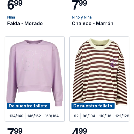
6
7
9
9
9
9
Niña
Niño y Niña
Falda - Morado
Chaleco - Marrón
De nuestro folleto
De nuestro folleto
134/140
146/152
158/164
92
98/104
110/116
122/128
7
4
9
9
9
9