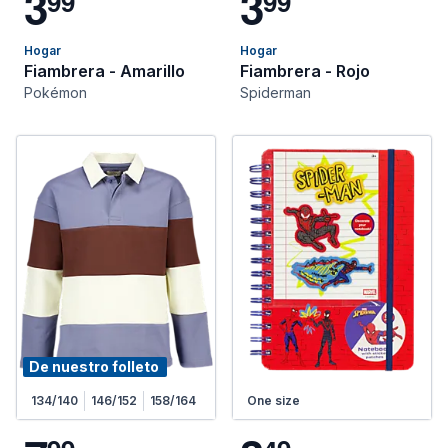
3
3
9
9
9
9
Hogar
Hogar
Fiambrera - Amarillo
Fiambrera - Rojo
Pokémon
Spiderman
De nuestro folleto
134/140
146/152
158/164
One size