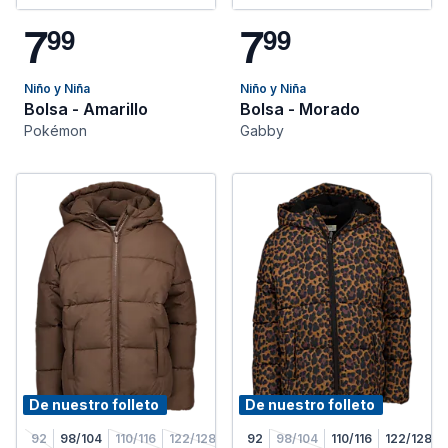
7
7
9
9
9
9
Niño y Niña
Niño y Niña
Bolsa - Amarillo
Bolsa - Morado
Pokémon
Gabby
De nuestro folleto
De nuestro folleto
92
98/104
110/116
122/128
92
98/104
110/116
122/128