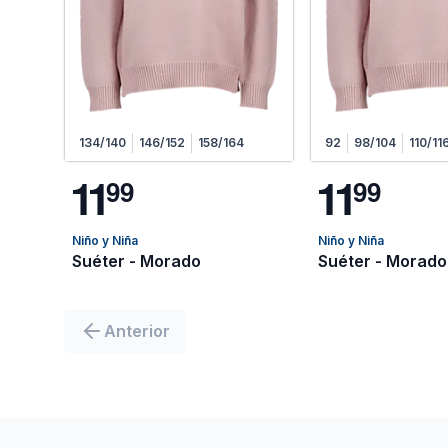
134/140
146/152
158/164
92
98/104
110/11
1
1
1
1
9
9
9
9
Niño y Niña
Niño y Niña
Suéter - Morado
Suéter - Morado
Anterior