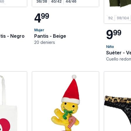
46
36/38
40/42
44/46
4
9
9
92
98/104
9
9
9
Mujer
tis - Negro
Pantis - Beige
20 deniers
Niño
Suéter - V
Cuello redo