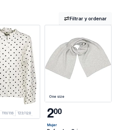
Filtrar y ordenar
One size
2
0
0
110/116
122/128
Mujer