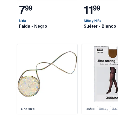
7
1
1
9
9
9
9
Niña
Niño y Niña
Falda - Negro
Suéter - Blanco
One size
36/38
40/42
44/