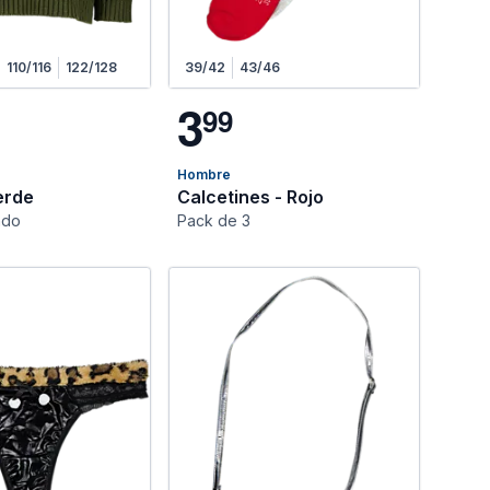
110/116
122/128
39/42
43/46
3
9
9
Hombre
erde
Calcetines - Rojo
ndo
Pack de 3