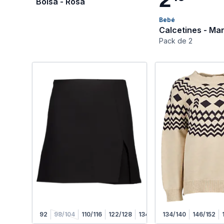
Bolsa - Rosa
Bebé
Calcetines - Ma
Pack de 2
92
98/104
110/116
122/128
134/140
134/140
146/152
146/152
158/164