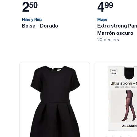
2
4
5
0
9
9
Niño y Niña
Mujer
Bolsa - Dorado
Extra strong Pan
Marrón oscuro
20 deniers