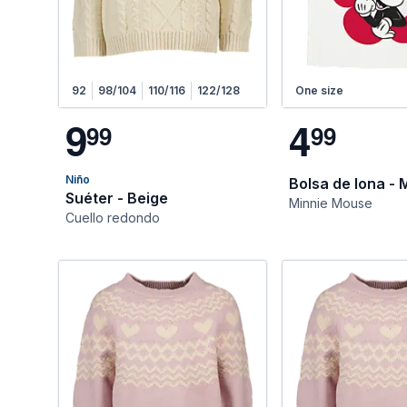
92
98/104
110/116
122/128
One size
9
4
9
9
9
9
Niño
Bolsa de lona - 
Suéter - Beige
Minnie Mouse
Cuello redondo