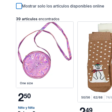
Mostrar solo los artículos disponibles online
39 artículos
encontrados
One size
2
5
0
50/56
62/68
74/
2
4
9
Niño y Niña