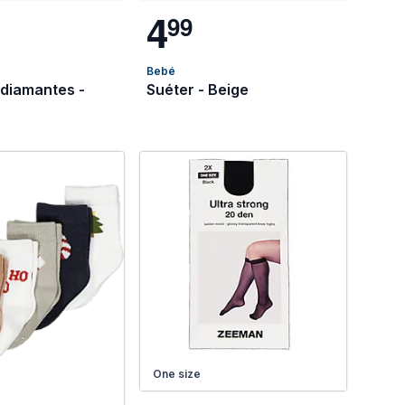
4
9
9
Bebé
 diamantes -
Suéter - Beige
One size