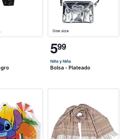
L
One size
5
9
9
Niño y Niña
- Negro
Bolsa - Plateado