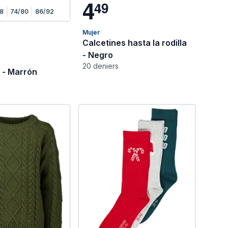
4
4
9
8
74/80
86/92
Mujer
Calcetines hasta la rodilla
- Negro
20 deniers
 - Marrón