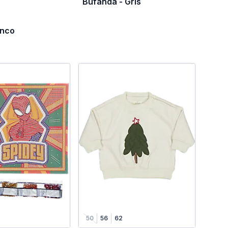
Bufanda - Gris
anco
50
56
62