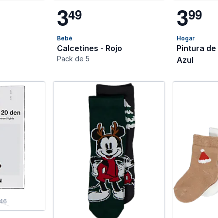
3
3
4
9
9
9
Bebé
Hogar
Calcetines - Rojo
Pintura de
Pack de 5
Azul
46