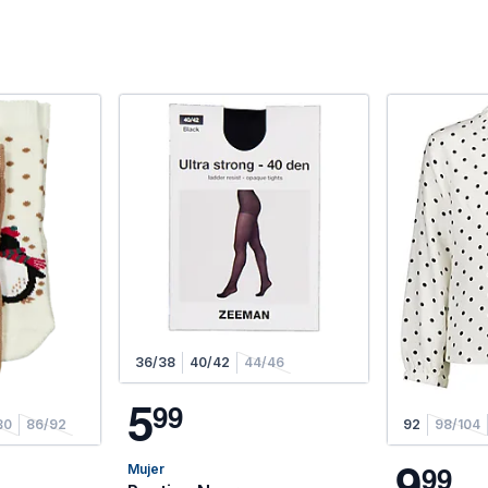
36/38
40/42
44/46
5
9
9
80
86/92
92
98/104
9
9
9
Mujer