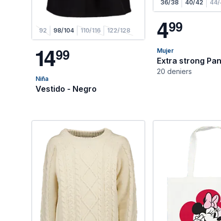
36/38
40/42
44/
4
9
9
92
98/104
110/116
122/128
1
4
9
9
Mujer
Extra strong Pan
20 deniers
Niña
Vestido - Negro