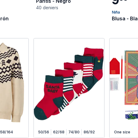
Pantis - Negro
40 deniers
Niña
rrón
Blusa - Bl
158/164
50/56
62/68
74/80
86/92
One size