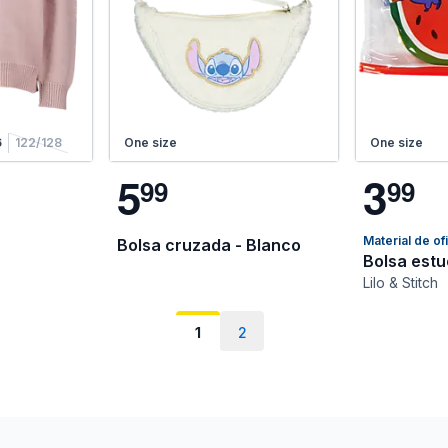
6
122/128
One size
One size
5
3
9
9
9
9
Material de of
Bolsa cruzada - Blanco
Bolsa estu
Lilo & Stitch
1
2