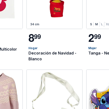
34 cm
S
M
L
X
8
2
9
9
9
9
Hogar
Mujer
Multicolor
Decoración de Navidad -
Tanga 
Blanco