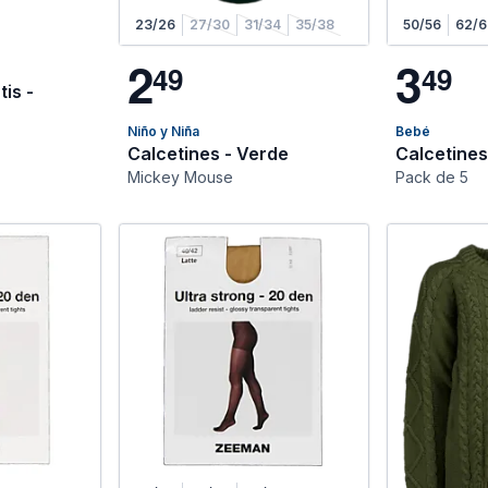
23/26
27/30
31/34
35/38
50/56
62/6
2
3
4
9
4
9
tis -
Niño y Niña
Bebé
Calcetines - Verde
Calcetines
Mickey Mouse
Pack de 5