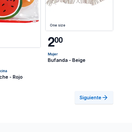
One size
2
0
0
Mujer
Bufanda - Beige
icina
che - Rojo
Siguiente