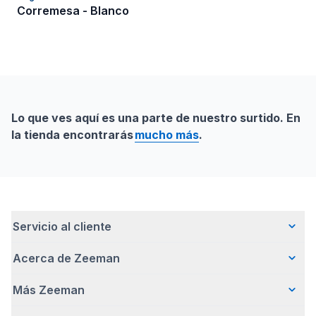
Corremesa - Blanco
Lo que ves aquí es una parte de nuestro surtido. En
la tienda encontrarás
mucho más
.
Servicio al cliente
Acerca de Zeeman
Preguntas frecuentes
Contacto
Más Zeeman
Quiénes somos
Entrega
Nuestra historia
Pagar