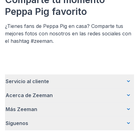
Peppa Pig favorito
¿Tienes fans de Peppa Pig en casa? Comparte tus
mejores fotos con nosotros en las redes sociales con
el hashtag #zeeman.
Servicio al cliente
Acerca de Zeeman
Preguntas frecuentes
Contacto
Más Zeeman
Quiénes somos
Entrega
Nuestra historia
Pagar
Síguenos
Promoción de body gratis
Cómo emprendemos de forma responsable
Devoluciones
Nota de prensa
Trabajar en Zeeman
Garantía
Facebook