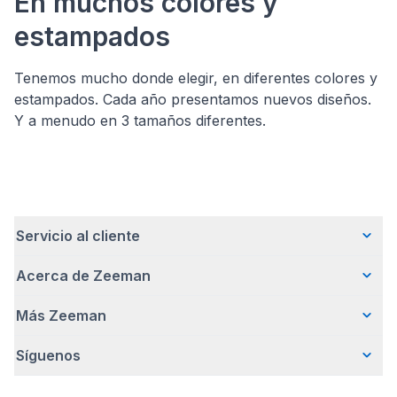
En muchos colores y
estampados
Tenemos mucho donde elegir, en diferentes colores y
estampados. Cada año presentamos nuevos diseños.
Y a menudo en 3 tamaños diferentes.
Servicio al cliente
Acerca de Zeeman
Preguntas frecuentes
Contacto
Más Zeeman
Quiénes somos
Entrega
Nuestra historia
Pagar
Síguenos
Promoción de body gratis
Cómo emprendemos de forma responsable
Devoluciones
Nota de prensa
Trabajar en Zeeman
Garantía