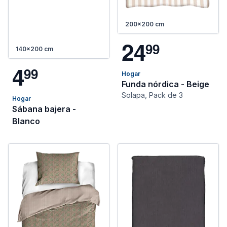
200x200 cm
2
4
9
9
140x200 cm
4
9
9
Hogar
Funda nórdica - Beige
Solapa, Pack de 3
Hogar
Sábana bajera -
Blanco