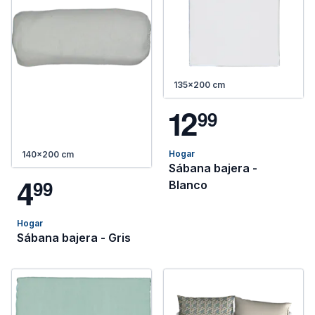
135x200 cm
1
2
9
9
Hogar
140x200 cm
Sábana bajera -
4
9
9
Blanco
Hogar
Sábana bajera - Gris