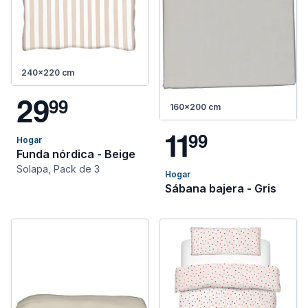
240x220 cm
2
9
9
9
160x200 cm
1
1
9
9
Hogar
Funda nórdica - Beige
Solapa, Pack de 3
Hogar
Sábana bajera - Gris