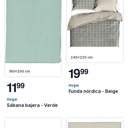
240x220 cm
1
9
9
9
160x200 cm
1
1
9
9
Hogar
Funda nórdica - Beige
Hogar
Sábana bajera - Verde