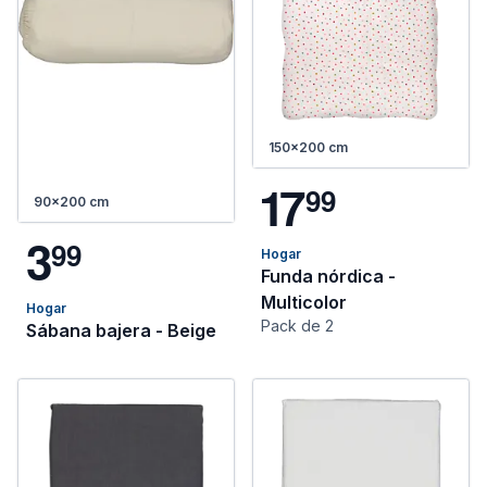
150x200 cm
1
7
9
9
90x200 cm
3
9
9
Hogar
Funda nórdica -
Multicolor
Hogar
Pack de 2
Sábana bajera - Beige