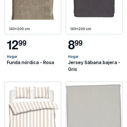
140x200 cm
140x200 cm
1
2
8
9
9
9
9
Hogar
Hogar
Funda nórdica - Rosa
Jersey Sábana bajera -
Gris