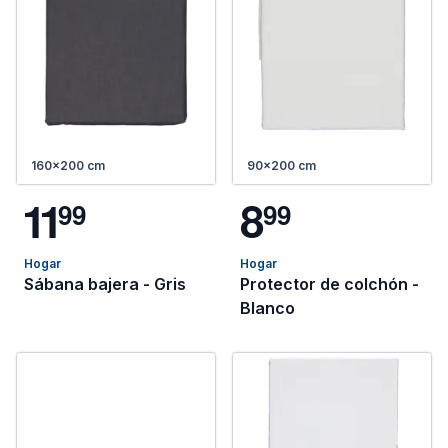
160x200 cm
90x200 cm
1
1
8
9
9
9
9
Hogar
Hogar
Sábana bajera - Gris
Protector de colchón -
Blanco