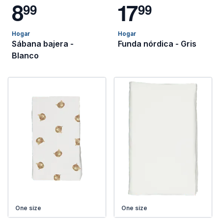
8
1
7
9
9
9
9
Hogar
Hogar
Sábana bajera -
Funda nórdica - Gris
Blanco
One size
One size