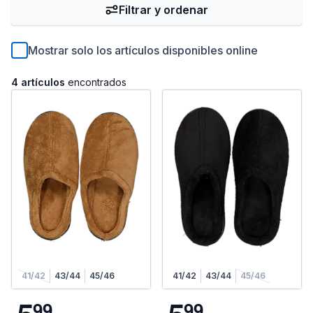
Filtrar y ordenar
Mostrar solo los artículos disponibles online
4 artículos
encontrados
41/42
43/44
45/46
41/42
43/44
45/46
9
9
9
9