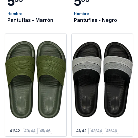
5
5
Hombre
Hombre
Pantuflas - Marrón
Pantuflas - Negro
41/42
43/44
45/46
41/42
43/44
45/46