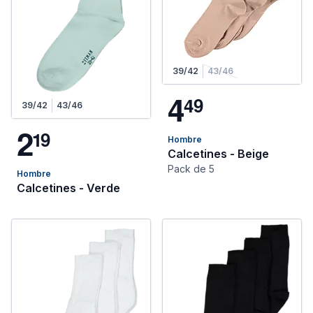
39/42
43/46
4
4
9
39/42
43/46
2
1
9
Hombre
Calcetines - Beige
Pack de 5
Hombre
Calcetines - Verde