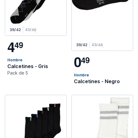
39/42
43/46
4
4
9
39/42
43/46
0
4
9
Hombre
Calcetines - Gris
Pack de 5
Hombre
Calcetines - Negro