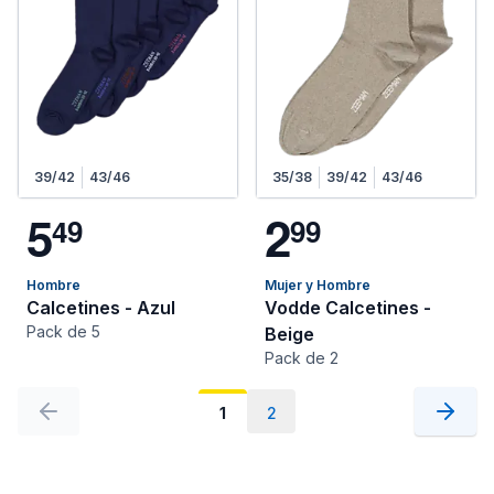
39/42
43/46
35/38
39/42
43/46
5
2
4
9
9
9
Hombre
Mujer y Hombre
Calcetines - Azul
Vodde Calcetines -
Pack de 5
Beige
Pack de 2
1
2