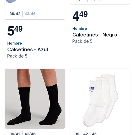
4
4
9
39/42
43/46
5
4
9
Hombre
Calcetines - Negro
Pack de 5
Hombre
Calcetines - Azul
Pack de 5
39/42
43/46
39
42
45