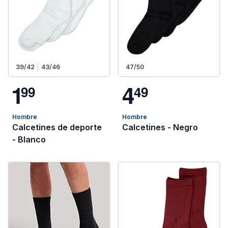
39/42
43/46
47/50
1
4
9
9
4
9
Hombre
Hombre
Calcetines de deporte
Calcetines - Negro
- Blanco