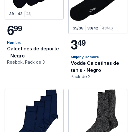
39
42
45
6
9
9
35/38
39/42
43/46
3
4
9
Hombre
Calcetines de deporte
- Negro
Mujer y Hombre
Reebok, Pack de 3
Vodde Calcetines de
tenis - Negro
Pack de 2