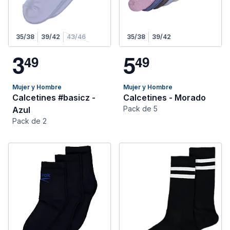
35/38
39/42
43/46
35/38
39/42
3
5
4
9
4
9
Mujer y Hombre
Mujer y Hombre
Calcetines #basicz -
Calcetines - Morado
Pack de 5
Azul
Pack de 2