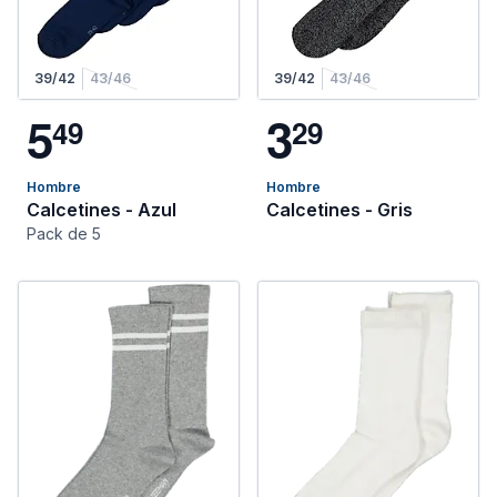
39/42
43/46
39/42
43/46
5
3
4
9
2
9
Hombre
Hombre
Calcetines - Azul
Calcetines - Gris
Pack de 5