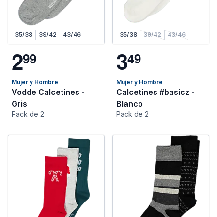
35/38
39/42
43/46
35/38
39/42
43/46
2
3
9
9
4
9
Mujer y Hombre
Mujer y Hombre
Vodde Calcetines -
Calcetines #basicz -
Gris
Blanco
Pack de 2
Pack de 2