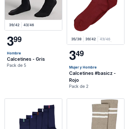
39/42
43/46
3
9
9
35/38
39/42
43/46
3
4
9
Hombre
Calcetines - Gris
Pack de 5
Mujer y Hombre
Calcetines #basicz -
Rojo
Pack de 2