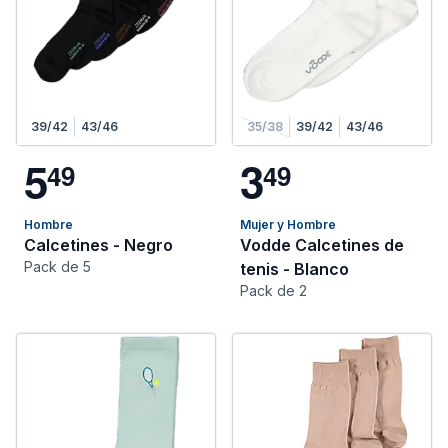
39/42
43/46
35/38
39/42
43/46
5
3
4
9
4
9
Hombre
Mujer y Hombre
Calcetines - Negro
Vodde Calcetines de
Pack de 5
tenis - Blanco
Pack de 2