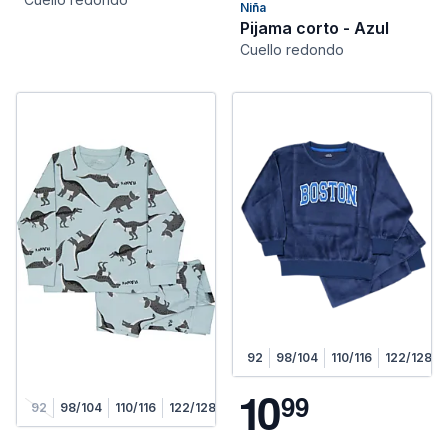
Niña
Pijama corto - Azul
Cuello redondo
92
98/104
110/116
122/128
1
0
9
9
92
98/104
110/116
122/128