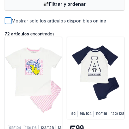
Filtrar y ordenar
Mostrar solo los artículos disponibles online
72 artículos
encontrados
92
98/104
110/116
122/128
9
9
98/104
110/116
122/128
134/140