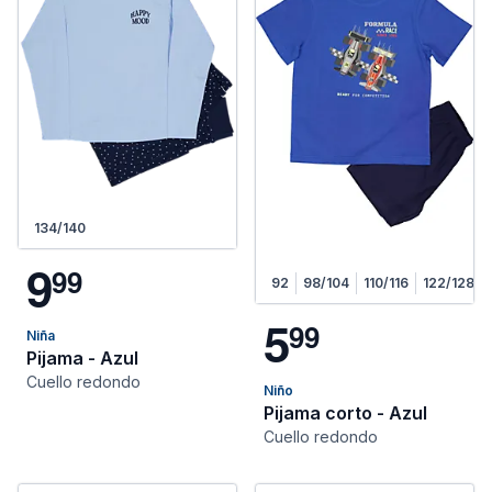
134/140
9
9
9
92
98/104
110/116
122/128
5
9
9
Niña
Pijama - Azul
Cuello redondo
Niño
Pijama corto - Azul
Cuello redondo