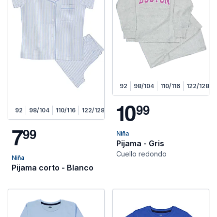
92
98/104
110/116
122/128
1
0
9
9
92
98/104
110/116
122/128
7
9
9
Niña
Pijama - Gris
Cuello redondo
Niña
Pijama corto - Blanco