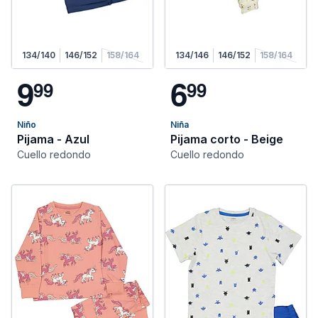
134/140
146/152
158/164
134/146
146/152
158/164
9
6
9
9
9
9
Niño
Niña
Pijama - Azul
Pijama corto - Beige
Cuello redondo
Cuello redondo