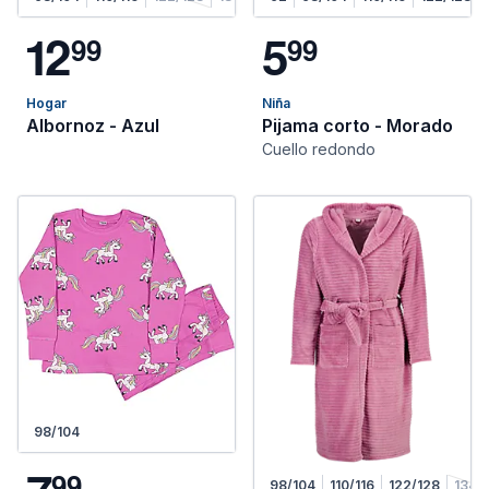
1
2
5
9
9
9
9
Hogar
Niña
Albornoz - Azul
Pijama corto - Morado
Cuello redondo
98/104
9
9
98/104
110/116
122/128
134/