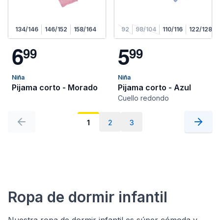
134/146
146/152
158/164
92
98/104
110/116
122/128
6
5
9
9
9
9
Niña
Niña
Pijama corto - Morado
Pijama corto - Azul
Cuello redondo
1
2
3
Ropa de dormir infantil
Nuestra ropa de dormir infantil es súper cómoda y