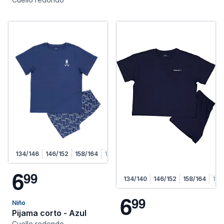
134/146
146/152
158/164
170/176
6
9
9
134/140
146/152
158/164
170
6
9
9
Niño
Pijama corto - Azul
Cuello redondo