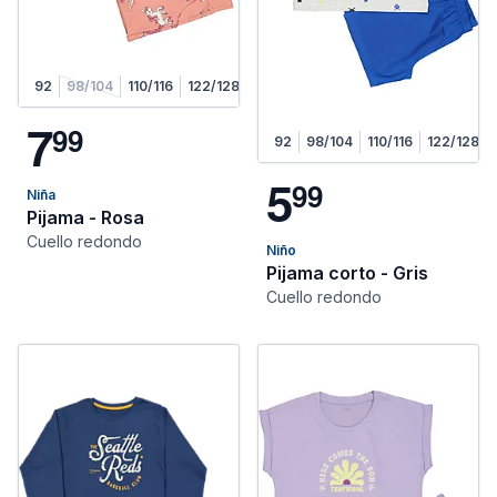
92
98/104
110/116
122/128
7
9
9
92
98/104
110/116
122/128
5
9
9
Niña
Pijama - Rosa
Cuello redondo
Niño
Pijama corto - Gris
Cuello redondo