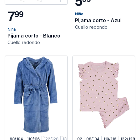
5
7
9
9
Niño
Pijama corto - Azul
Cuello redondo
Niña
Pijama corto - Blanco
Cuello redondo
98/104
110/116
122/128
134/140
92
146/152
98/104
158/164
110/116
122/128