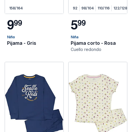
158/164
92
98/104
110/116
122/128
9
5
9
9
9
9
Niño
Niña
Pijama - Gris
Pijama corto - Rosa
Cuello redondo