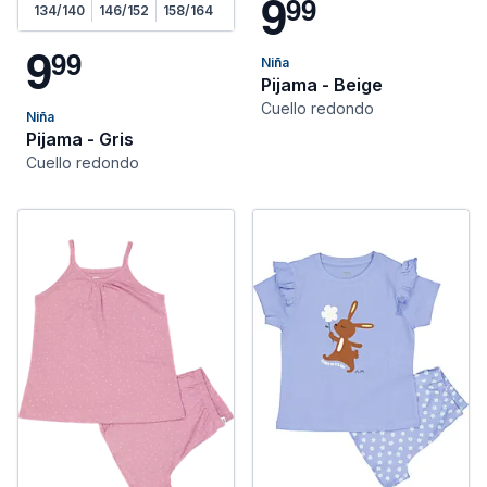
9
9
9
134/140
146/152
158/164
9
9
9
Niña
Pijama - Beige
Cuello redondo
Niña
Pijama - Gris
Cuello redondo