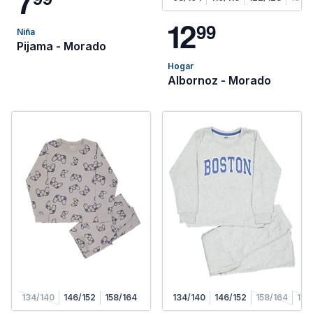
7
1
2
9
9
Niña
Pijama - Morado
Hogar
Albornoz - Morado
134/140
146/152
158/164
134/140
146/152
158/164
170