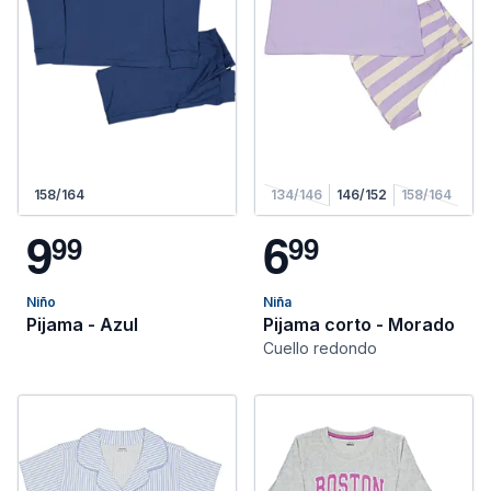
158/164
134/146
146/152
158/164
9
6
9
9
9
9
Niño
Niña
Pijama - Azul
Pijama corto - Morado
Cuello redondo