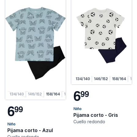
134/140
146/152
158/164
170
6
9
9
134/140
146/152
158/164
170/176
6
9
9
Niño
Pijama corto - Gris
Cuello redondo
Niño
Pijama corto - Azul
Cuello redondo