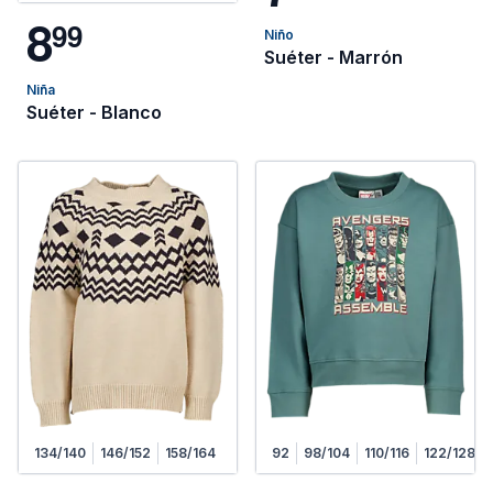
8
9
9
Niño
Suéter - Marrón
Niña
Suéter - Blanco
134/140
146/152
158/164
92
98/104
110/116
122/128