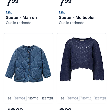
7
7
9
9
9
9
Niño
Niño
Suéter - Marrón
Suéter - Multicolor
Cuello redondo
Cuello redondo
92
98/104
110/116
122/128
134/140
92
98/104
146/152
110/116
158/164
122/128