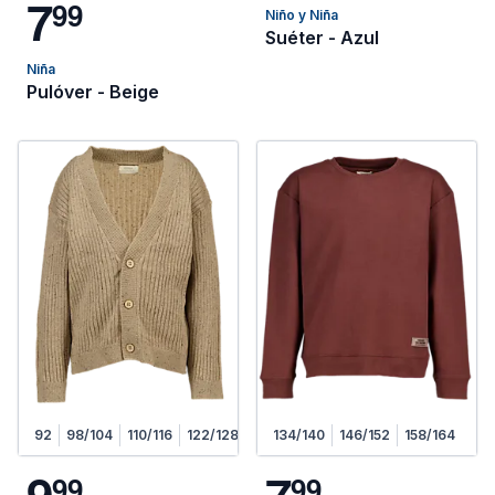
7
9
9
Niño y Niña
Suéter - Azul
Niña
Pulóver - Beige
92
98/104
110/116
122/128
134/140
146/152
158/164
9
7
9
9
9
9