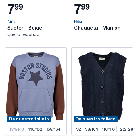
7
7
9
9
9
9
Niña
Niña
Suéter - Beige
Chaqueta - Marrón
Cuello redondo
De nuestro folleto
De nuestro folleto
134/140
146/152
158/164
92
98/104
110/116
122/128