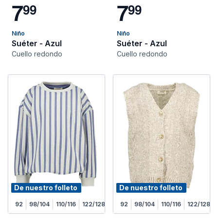
7
7
9
9
9
9
Niño
Niño
Suéter - Azul
Suéter - Azul
Cuello redondo
Cuello redondo
De nuestro folleto
De nuestro folleto
92
98/104
110/116
122/128
92
98/104
110/116
122/128