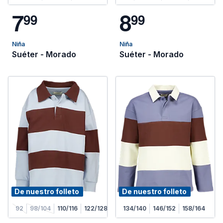
7
8
9
9
9
9
Niña
Niña
Suéter - Morado
Suéter - Morado
De nuestro folleto
De nuestro folleto
92
98/104
110/116
122/128
134/140
146/152
158/164