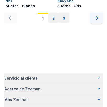
Niño
Niño y Niña
Suéter - Blanco
Suéter - Gris
1
2
3
Servicio al cliente
Acerca de Zeeman
Preguntas frecuentes
Contacto
Más Zeeman
Quiénes somos
Entrega
Nuestra historia