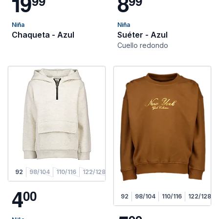
1
9
8
9
9
9
9
Niña
Niña
Chaqueta - Azul
Suéter - Azul
Cuello redondo
92
98/104
110/116
122/128
4
0
0
92
98/104
110/116
122/128