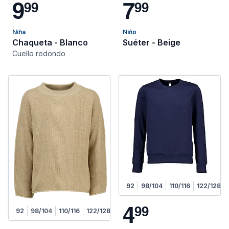
9
7
9
9
9
9
Niña
Niño
Chaqueta - Blanco
Suéter - Beige
Cuello redondo
92
98/104
110/116
122/128
4
9
9
92
98/104
110/116
122/128