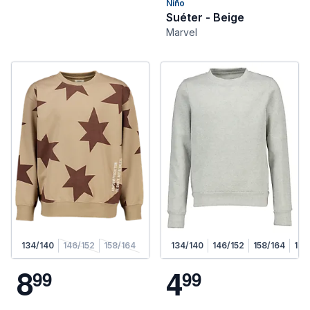
Niño
Suéter - Beige
Marvel
134/140
146/152
158/164
134/140
146/152
158/164
170
8
4
9
9
9
9