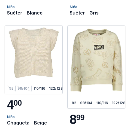
Niña
Niña
Suéter - Blanco
Suéter - Gris
92
98/104
110/116
122/128
4
0
0
92
98/104
110/116
122/128
8
9
9
Niña
Chaqueta - Beige