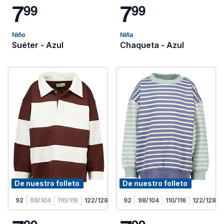
7
7
9
9
9
9
Niño
Niña
Suéter - Azul
Chaqueta - Azul
De nuestro folleto
De nuestro folleto
92
98/104
110/116
122/128
92
98/104
110/116
122/128