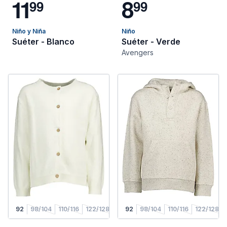
1
1
8
9
9
9
9
Niño y Niña
Niño
Suéter - Blanco
Suéter - Verde
Avengers
92
98/104
110/116
122/128
92
98/104
110/116
122/128