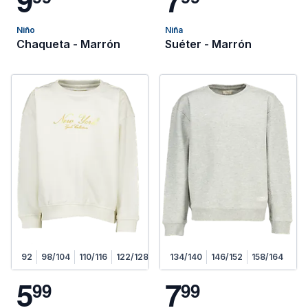
Niño
Niña
Chaqueta - Marrón
Suéter - Marrón
92
98/104
110/116
122/128
134/140
146/152
158/164
5
7
9
9
9
9