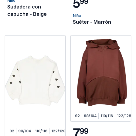
5
9
9
Niño
Sudadera con
capucha - Beige
Niña
Suéter - Marrón
92
98/104
110/116
122/128
7
9
9
92
98/104
110/116
122/128