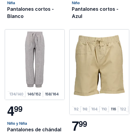
Niña
Niño
Pantalones cortos -
Pantalones cortos -
Blanco
Azul
134/140
146/152
158/164
4
9
9
92
98
104
110
116
122
1
7
9
9
Niño y Niña
Pantalones de chándal