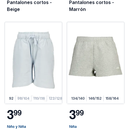
Pantalones cortos -
Pantalones cortos -
Beige
Marrón
92
98/104
110/116
122/128
134/140
146/152
158/164
3
3
9
9
9
9
Niño y Niña
Niña