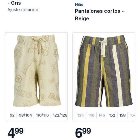
- Gris
Niño
Ajuste cómodo
Pantalones cortos -
Beige
92
98/104
110/116
122/128
134/140
134
140
146
152
158
164
4
6
9
9
9
9