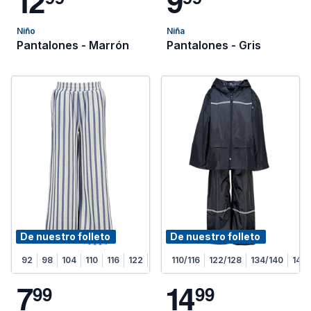
1
2
9
Niño
Niña
Pantalones - Marrón
Pantalones - Gris
De nuestro folleto
De nuestro folleto
92
98
104
110
116
122
128
110/116
122/128
134/140
146/
7
1
4
9
9
9
9