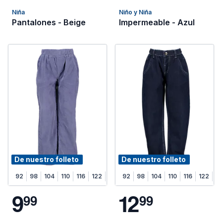
Niña
Niño y Niña
Pantalones - Beige
Impermeable - Azul
De nuestro folleto
De nuestro folleto
92
98
104
110
116
122
128
92
98
104
110
116
122
1
9
1
2
9
9
9
9