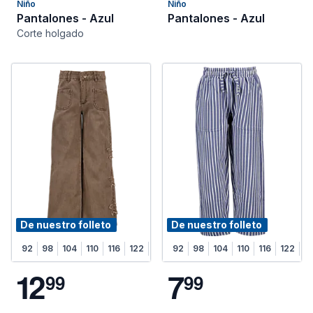
Niño
Niño
Pantalones - Azul
Pantalones - Azul
Corte holgado
De nuestro folleto
De nuestro folleto
92
98
104
110
116
122
128
92
98
104
110
116
122
1
1
2
7
9
9
9
9