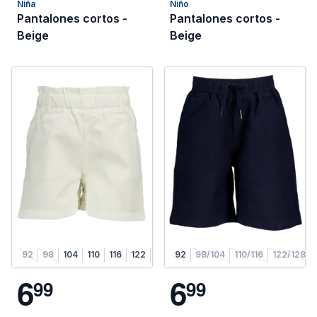
Niña
Niño
Pantalones cortos -
Pantalones cortos -
Beige
Beige
92
98
104
110
116
122
128
92
98/104
110/116
122/128
6
6
9
9
9
9