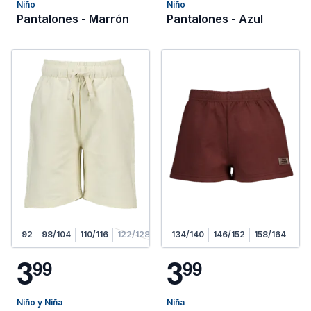
Niño
Niño
Pantalones - Marrón
Pantalones - Azul
92
98/104
110/116
122/128
134/140
146/152
158/164
3
3
9
9
9
9
Niño y Niña
Niña