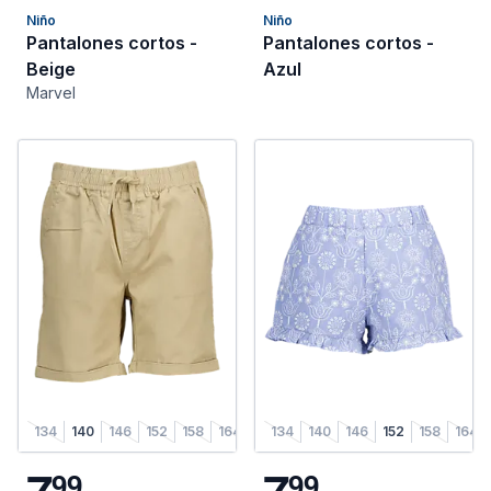
Niño
Niño
Pantalones cortos -
Pantalones cortos -
Beige
Azul
Marvel
134
140
146
152
158
164
134
140
146
152
158
164
7
7
9
9
9
9