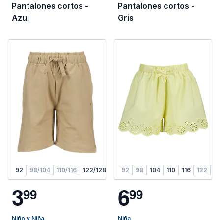
Pantalones cortos -
Pantalones cortos -
Azul
Gris
92
98/104
110/116
122/128
92
98
104
110
116
122
1
3
6
9
9
9
9
Niño y Niña
Niña