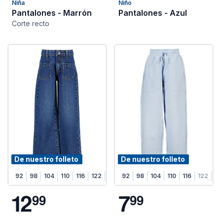
Niña
Niño
Pantalones - Marrón
Pantalones - Azul
Corte recto
De nuestro folleto
De nuestro folleto
92
98
104
110
116
122
128
92
98
104
110
116
122
1
1
2
7
9
9
9
9