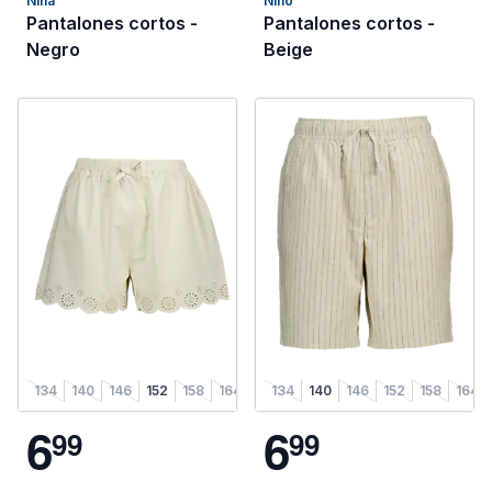
Niña
Niño
Pantalones cortos -
Pantalones cortos -
Negro
Beige
134
140
146
152
158
164
134
140
146
152
158
164
6
6
9
9
9
9