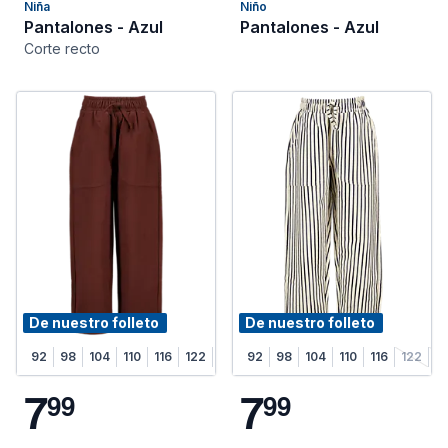
Niña
Niño
Pantalones - Azul
Pantalones - Azul
Corte recto
De nuestro folleto
De nuestro folleto
92
98
104
110
116
122
128
92
98
104
110
116
122
1
7
7
9
9
9
9