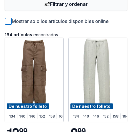
Filtrar y ordenar
Mostrar solo los artículos disponibles online
164 artículos
encontrados
De nuestro folleto
De nuestro folleto
134
140
146
152
158
164
134
140
146
152
158
164
9
9
9
9