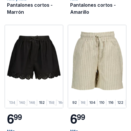
Pantalones cortos -
Pantalones cortos -
Marrón
Amarillo
134
140
146
152
158
164
92
98
104
110
116
122
1
6
6
9
9
9
9