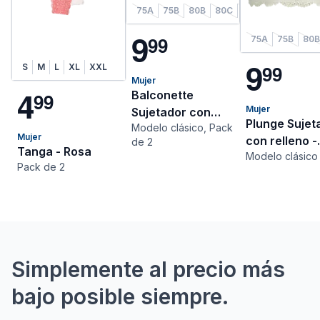
75A
75B
80B
80C
85B
85C
90B
9
9
9
75A
75B
80B
9
9
9
S
M
L
XL
XXL
Mujer
4
Balconette
9
9
Mujer
Sujetador con
Plunge Sujet
Modelo clásico, Pack
relleno - Negro
Mujer
con relleno -
de 2
Tanga - Rosa
Modelo clásico
Blanco
Pack de 2
Simplemente al precio más
bajo posible siempre.