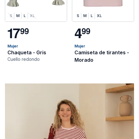
S
M
L
XL
S
M
L
XL
1
7
4
9
9
9
9
Mujer
Mujer
Chaqueta - Gris
Camiseta de tirantes -
Cuello redondo
Morado