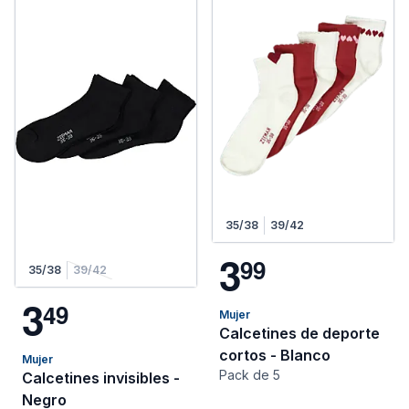
35/38
39/42
3
9
9
35/38
39/42
3
4
9
Mujer
Calcetines de deporte
cortos - Blanco
Mujer
Pack de 5
Calcetines invisibles -
Negro