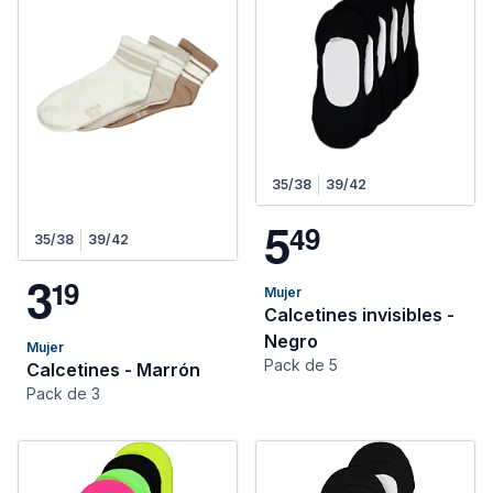
35/38
39/42
5
4
9
35/38
39/42
3
1
9
Mujer
Calcetines invisibles -
Negro
Mujer
Pack de 5
Calcetines - Marrón
Pack de 3