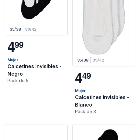
35/38
39/42
4
9
9
Mujer
35/38
39/42
Calcetines invisibles -
4
4
9
Negro
Pack de 5
Mujer
Calcetines invisibles -
Blanco
Pack de 3