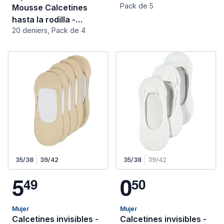
Pack de 5
Mousse Calcetines
hasta la rodilla -
20 deniers, Pack de 4
Vienna
35/38
39/42
35/38
39/42
5
0
4
9
5
0
Mujer
Mujer
Calcetines invisibles -
Calcetines invisibles -