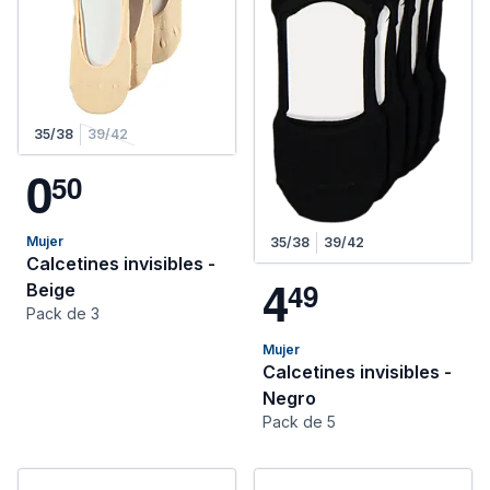
35/38
39/42
0
5
0
Mujer
35/38
39/42
Calcetines invisibles -
4
4
9
Beige
Pack de 3
Mujer
Calcetines invisibles -
Negro
Pack de 5