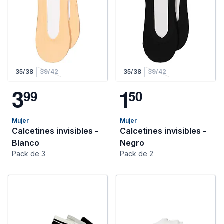
35/38
39/42
35/38
39/42
3
1
9
9
5
0
Mujer
Mujer
Calcetines invisibles -
Calcetines invisibles -
Blanco
Negro
Pack de 3
Pack de 2