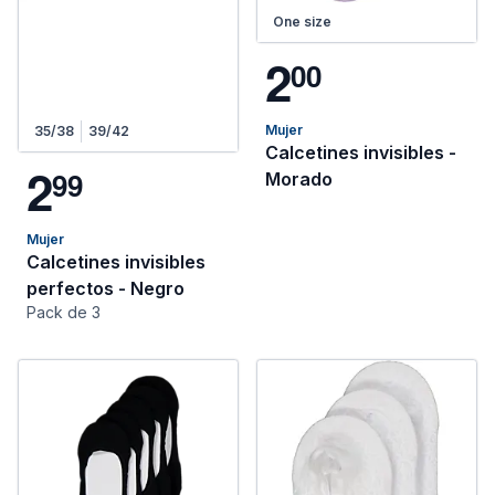
One size
2
0
0
Mujer
35/38
39/42
Calcetines invisibles -
2
9
9
Morado
Mujer
Calcetines invisibles
perfectos - Negro
Pack de 3