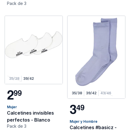
Pack de 3
35/38
39/42
2
9
9
35/38
39/42
43/46
3
4
9
Mujer
Calcetines invisibles
perfectos - Blanco
Mujer y Hombre
Pack de 3
Calcetines #basicz -