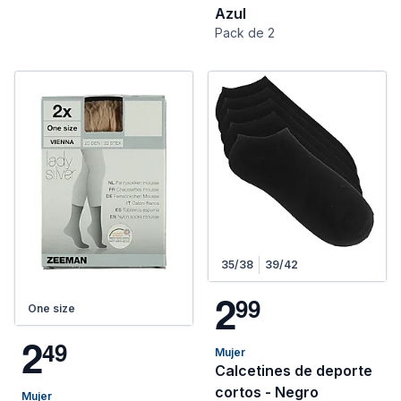
Azul
Pack de 2
35/38
39/42
2
9
9
One size
2
4
9
Mujer
Calcetines de deporte
cortos - Negro
Mujer