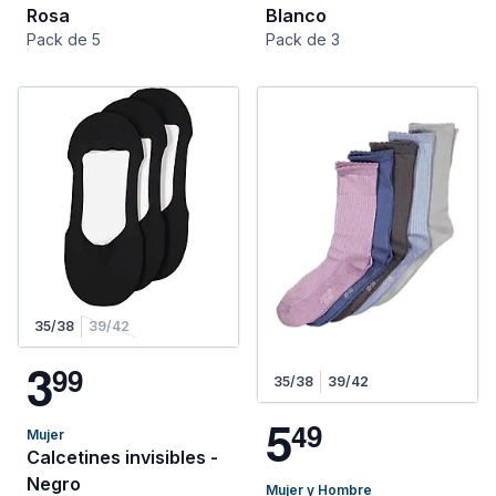
Rosa
Blanco
Pack de 5
Pack de 3
35/38
39/42
3
9
9
35/38
39/42
5
4
9
Mujer
Calcetines invisibles -
Negro
Mujer y Hombre