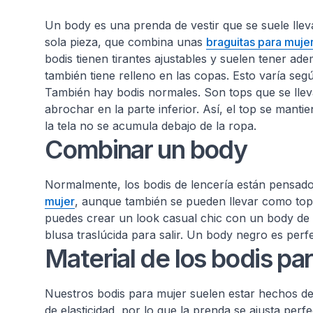
Un body es una prenda de vestir que se suele ll
sola pieza, que combina unas
braguitas para muje
bodis tienen tirantes ajustables y suelen tener ad
también tiene relleno en las copas. Esto varía se
También hay bodis normales. Son tops que se llev
abrochar en la parte inferior. Así, el top se manti
la tela no se acumula debajo de la ropa.
Combinar un body
Normalmente, los bodis de lencería están pensa
mujer
, aunque también se pueden llevar como top
puedes crear un look casual chic con un body de 
blusa traslúcida para salir. Un body negro es per
Material de los bodis pa
Nuestros bodis para mujer suelen estar hechos de p
de elasticidad, por lo que la prenda se ajusta per