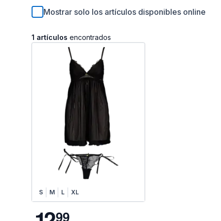
Mostrar solo los artículos disponibles online
1 artículos
encontrados
S
M
L
XL
1
2
9
9