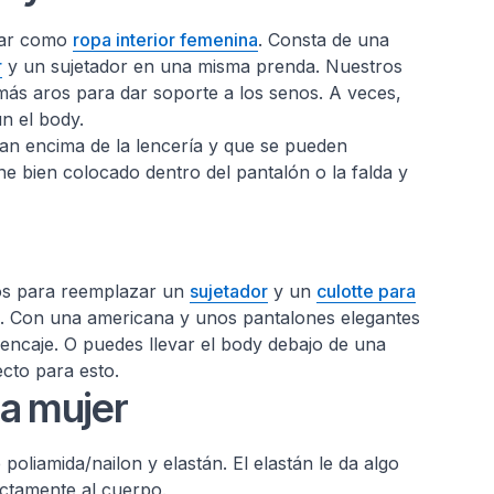
evar como
ropa interior femenina
. Consta de una
r
y un sujetador en una misma prenda. Nuestros
emás aros para dar soporte a los senos. A veces,
gún el body.
an encima de la lencería y que se pueden
ene bien colocado dentro del pantalón o la falda y
dos para reemplazar un
sujetador
y un
culotte para
. Con una americana y unos pantalones elegantes
encaje. O puedes llevar el body debajo de una
fecto para esto.
ra mujer
oliamida/nailon y elastán. El elastán le da algo
fectamente al cuerpo.