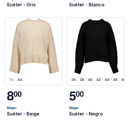
Suéter - Gris
Suéter - Blanco
36
44
36
38
40
42
44
46
48
8
5
0
0
0
0
Mujer
Mujer
Suéter - Beige
Suéter - Negro