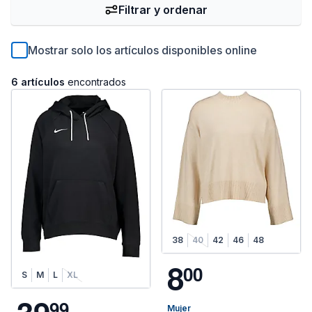
Filtrar y ordenar
Mostrar solo los artículos disponibles online
6 artículos
encontrados
38
40
42
46
48
8
0
0
S
M
L
XL
9
9
Mujer