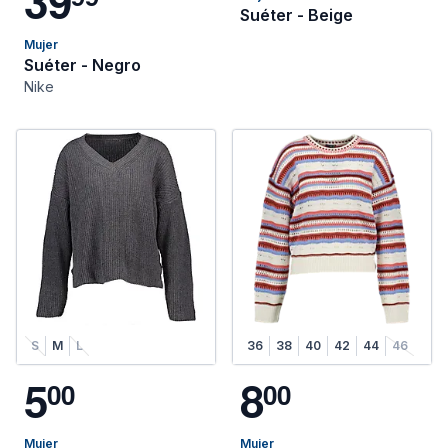
3
9
Suéter - Beige
Mujer
Suéter - Negro
Nike
S
M
L
36
38
40
42
44
46
5
8
0
0
0
0
Mujer
Mujer