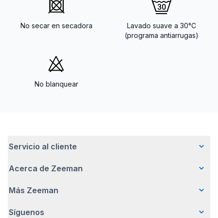
No secar en secadora
Lavado suave a 30°C
(programa antiarrugas)
No blanquear
Servicio al cliente
Acerca de Zeeman
Preguntas frecuentes
Contacto
Más Zeeman
Quiénes somos
Entrega
Nuestra historia
Pagar
Síguenos
Promoción de body gratis
Cómo emprendemos de forma responsable
Devoluciones