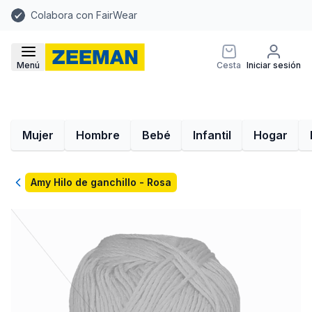
Colabora con FairWear
Menú
Cesta
Iniciar sesión
Mujer
Hombre
Bebé
Infantil
Hogar
Volver
Amy Hilo de ganchillo - Rosa