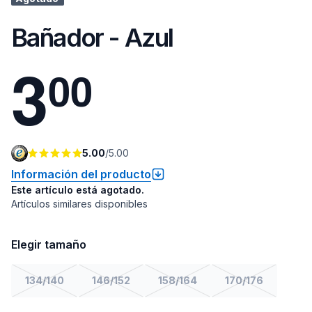
Bañador - Azul
3
0
0
5.00
/
5.00
Información del producto
Este artículo está agotado.
Artículos similares disponibles
Elegir tamaño
134/140
146/152
158/164
170/176