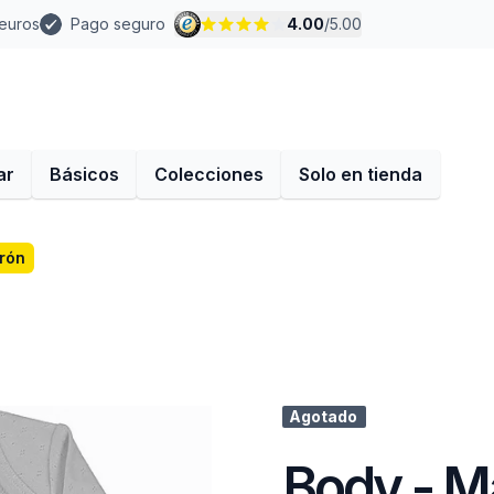
 euros
Pago seguro
4.00
/
5.00
ar
Básicos
Colecciones
Solo en tienda
rón
Agotado
Body - M