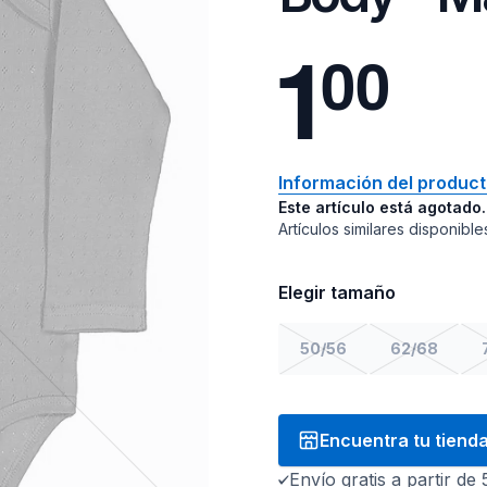
1
0
0
Información del produc
Este artículo está agotado.
Artículos similares disponible
Elegir tamaño
50/56
62/68
Encuentra tu tiend
Envío gratis a partir de