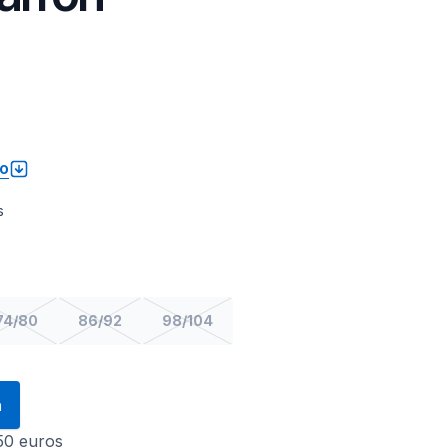
to
s
74/80
86/92
98/104
a
 50 euros