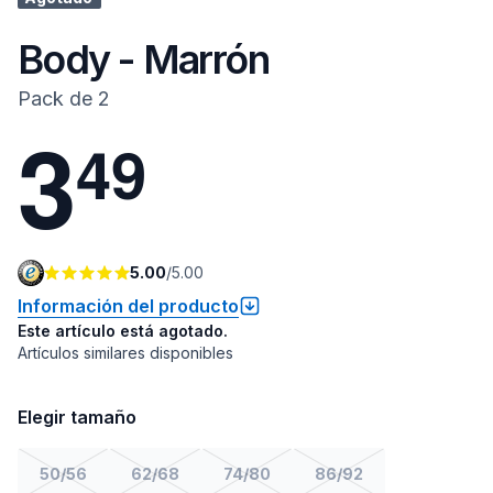
Body - Marrón
Pack de 2
3
4
9
5.00
/
5.00
Información del producto
Este artículo está agotado.
Artículos similares disponibles
Elegir tamaño
50/56
62/68
74/80
86/92