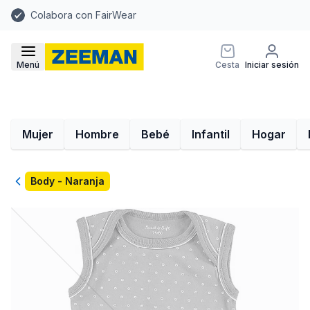
Colabora con FairWear
Menú
Cesta
Iniciar sesión
Mujer
Hombre
Bebé
Infantil
Hogar
Volver
Body - Naranja