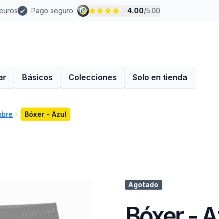
 euros
Pago seguro
4.00
/
5.00
ar
Básicos
Colecciones
Solo en tienda
mbre
Bóxer - Azul
Agotado
Bóxer - A