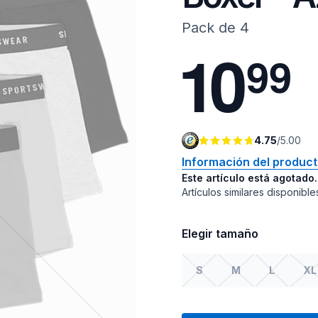
Pack de 4
1
0
9
9
4.75
/
5.00
Información del produc
Este artículo está agotado.
Artículos similares disponible
Elegir tamaño
S
M
L
XL