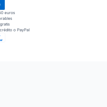
a
 50 euros
orables
gratis
 crédito o PayPal