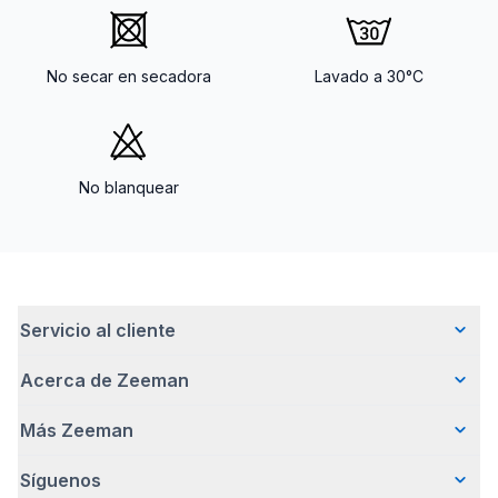
No secar en secadora
Lavado a 30°C
No blanquear
Servicio al cliente
Acerca de Zeeman
Preguntas frecuentes
Contacto
Más Zeeman
Quiénes somos
Entrega
Nuestra historia
Pagar
Síguenos
Promoción de body gratis
Cómo emprendemos de forma responsable
Devoluciones