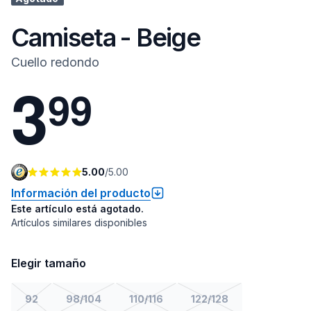
Camiseta - Beige
Cuello redondo
3
9
9
5.00
/
5.00
Información del producto
Este artículo está agotado.
Artículos similares disponibles
Elegir tamaño
92
98/104
110/116
122/128