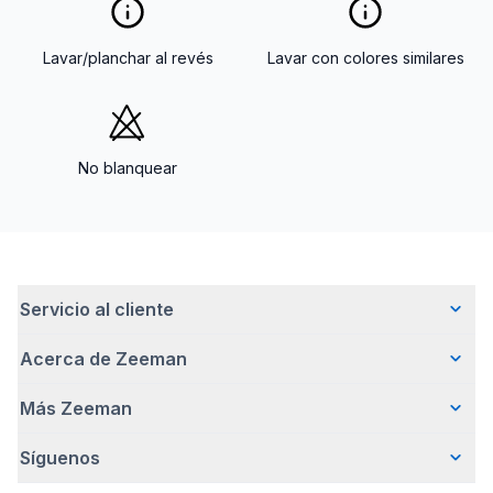
Lavar/planchar al revés
Lavar con colores similares
No blanquear
Servicio al cliente
Acerca de Zeeman
Preguntas frecuentes
Contacto
Más Zeeman
Quiénes somos
Entrega
Nuestra historia
Pagar
Síguenos
Promoción de body gratis
Cómo emprendemos de forma responsable
Devoluciones
Nota de prensa