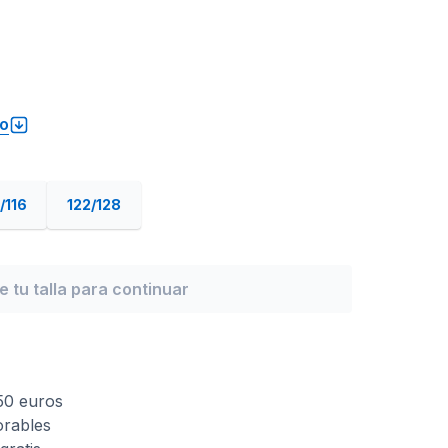
to
/116
122/128
ge tu talla para continuar
 50 euros
orables