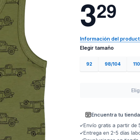
3
2
9
Información del produc
Elegir tamaño
92
98/104
110
Eli
Encuentra tu tienda
Envío gratis a partir de
Entrega en 2-5 días lab