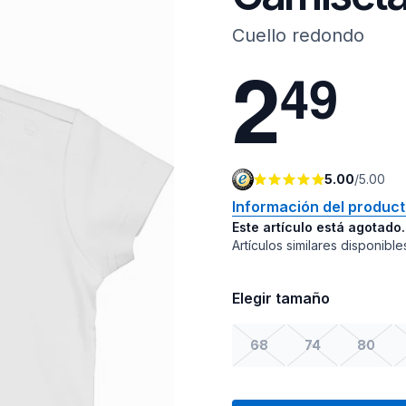
Cuello redondo
2
4
9
5.00
/
5.00
Información del produc
Este artículo está agotado.
Artículos similares disponible
Elegir tamaño
68
74
80