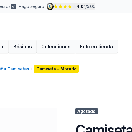
 euros
Pago seguro
4.01
/
5.00
ar
Básicos
Colecciones
Solo en tienda
iña Camisetas
Camiseta - Morado
Agotado
Camiseta