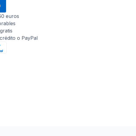
a
 50 euros
orables
gratis
 crédito o PayPal