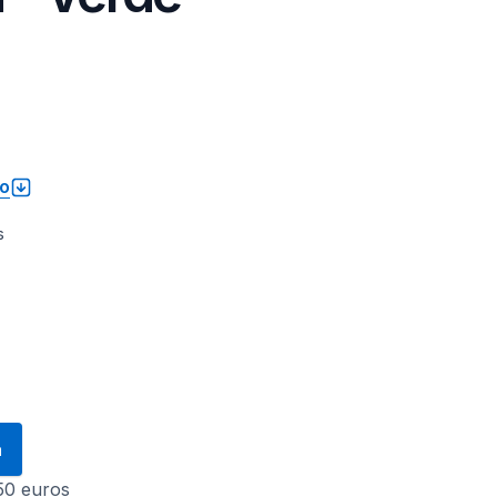
to
s
a
 50 euros