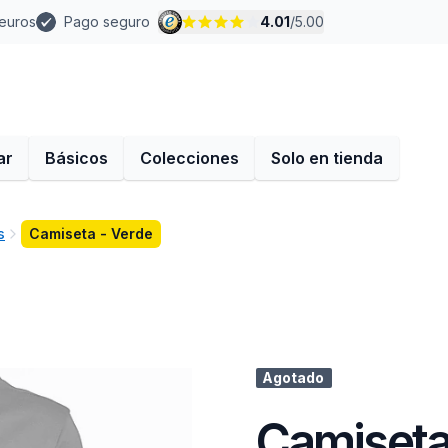
 euros
Pago seguro
4.01
/
5.00
ar
Básicos
Colecciones
Solo en tienda
s
Camiseta - Verde
Agotado
Camiseta