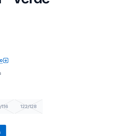
to
s
/116
122/128
a