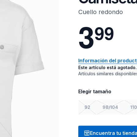
Cuello redondo
3
9
9
Información del produc
Este artículo está agotado.
Artículos similares disponible
Elegir tamaño
92
98/104
110
Encuentra tu tiend