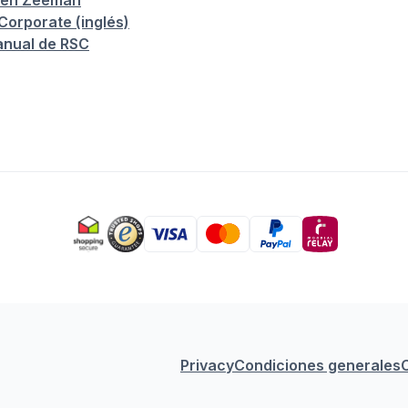
 en Zeeman
orporate (inglés)
anual de RSC
Privacy
Condiciones generales