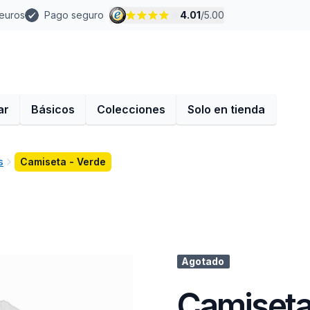
 euros
Pago seguro
4.01
/
5.00
ar
Básicos
Colecciones
Solo en tienda
s
Camiseta - Verde
Agotado
Camiseta