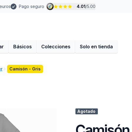
 euros
Pago seguro
4.01
/
5.00
ar
Básicos
Colecciones
Solo en tienda
er
Camisón - Gris
Agotado
Camisón 