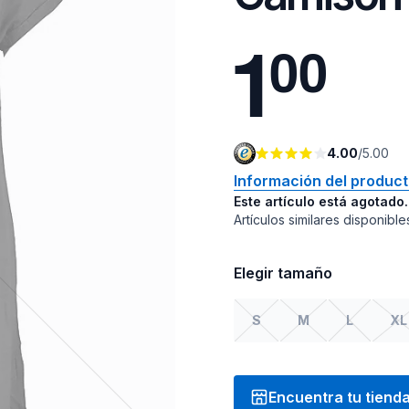
1
0
0
4.00
/
5.00
Información del produc
Este artículo está agotado.
Artículos similares disponible
Elegir tamaño
S
M
L
XL
Encuentra tu tiend