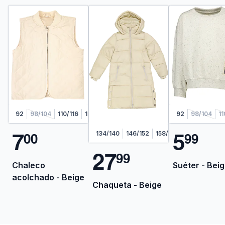
92
98/104
110/116
122/128
92
98/104
11
7
5
0
0
9
9
134/140
146/152
158/164
2
7
9
9
Chaleco
Suéter - Bei
acolchado - Beige
Chaqueta - Beige