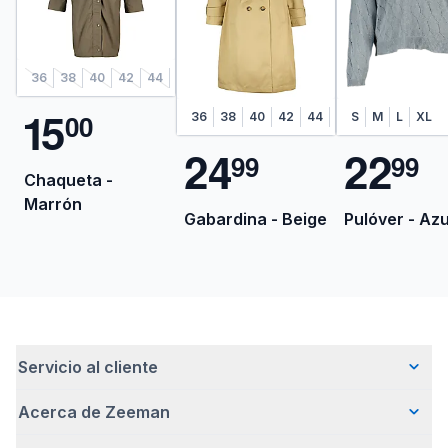
36
38
40
42
44
46
48
1
5
0
0
36
38
40
42
44
46
S
M
L
XL
2
4
2
2
9
9
9
9
Chaqueta -
Marrón
Gabardina - Beige
Pulóver - Azu
Servicio al cliente
Acerca de Zeeman
Preguntas frecuentes
Contacto