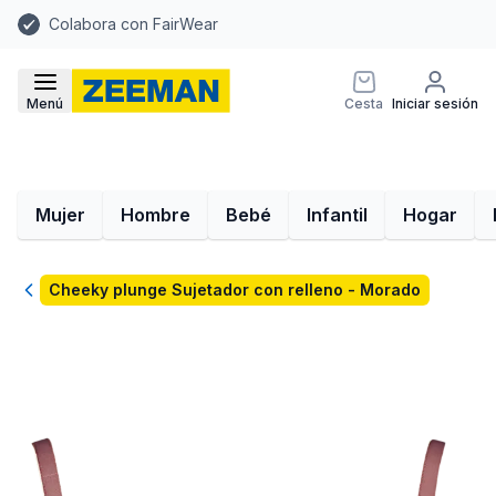
Colabora con FairWear
Menú
Cesta
Iniciar sesión
Mujer
Hombre
Bebé
Infantil
Hogar
Volver
Cheeky plunge Sujetador con relleno - Morado