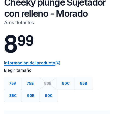
Cheeky plunge Sujetador
con relleno - Morado
Aros flotantes
8
9
9
Información del producto
Elegir tamaño
75A
75B
80B
80C
85B
85C
90B
90C