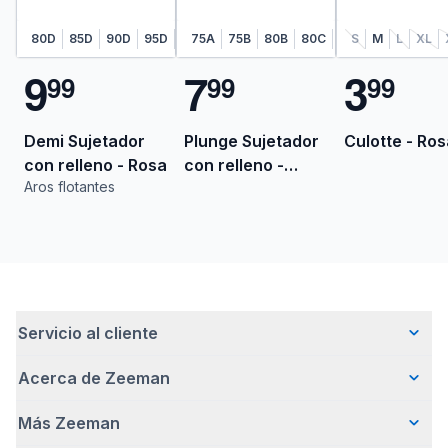
80D
85D
90D
95D
95E
75A
75B
80B
80C
85B
S
M
85C
L
90B
XL
9
7
3
9
9
9
9
9
9
Demi Sujetador
Plunge Sujetador
Culotte - Ros
con relleno - Rosa
con relleno -
Aros flotantes
Morado
Servicio al cliente
Acerca de Zeeman
Preguntas frecuentes
Contacto
Más Zeeman
Quiénes somos
Entrega