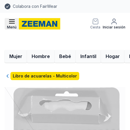
Colabora con FairWear
Menú
Cesta
Iniciar sesión
Mujer
Hombre
Bebé
Infantil
Hogar
Volver
Libro de acuarelas - Multicolor