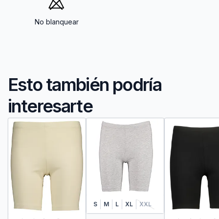
No blanquear
Esto también podría
interesarte
S
M
L
XL
XXL