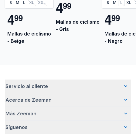
4
9
9
S
M
L
XL
XXL
S
M
L
XL
4
4
9
9
9
9
Mallas de ciclismo
- Gris
Mallas de ciclismo
Mallas de cic
- Beige
- Negro
Servicio al cliente
Acerca de Zeeman
Preguntas frecuentes
Contacto
Más Zeeman
Quiénes somos
Entrega
Nuestra historia
Pagar
Síguenos
Promoción de body gratis
Cómo emprendemos de forma responsable
Devoluciones