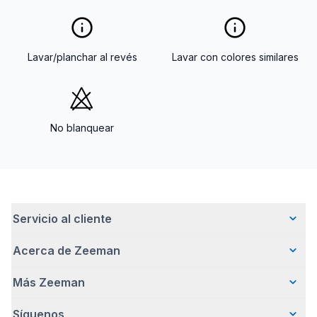
Lavar/planchar al revés
Lavar con colores similares
No blanquear
Servicio al cliente
Acerca de Zeeman
Preguntas frecuentes
Contacto
Más Zeeman
Quiénes somos
Entrega
Nuestra historia
Pagar
Síguenos