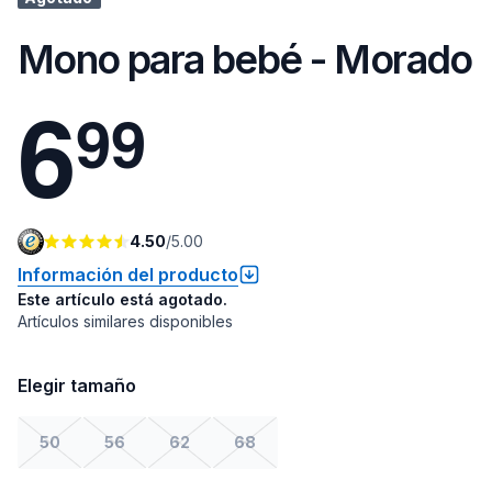
Mono para bebé - Morado
6
9
9
4.50
/
5.00
Información del producto
Este artículo está agotado.
Artículos similares disponibles
Elegir tamaño
50
56
62
68