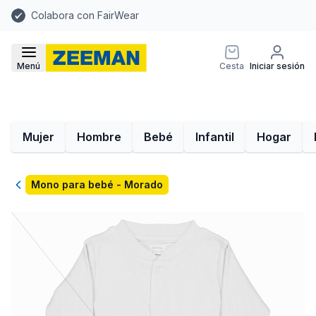
Colabora con FairWear
Menú
Cesta
Iniciar sesión
Mujer
Hombre
Bebé
Infantil
Hogar
Volver
Mono para bebé - Morado