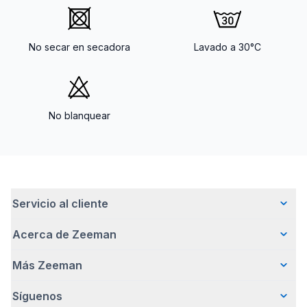
No secar en secadora
Lavado a 30°C
No blanquear
Servicio al cliente
Acerca de Zeeman
Preguntas frecuentes
Contacto
Más Zeeman
Quiénes somos
Entrega
Nuestra historia
Pagar
Síguenos
Promoción de body gratis
Cómo emprendemos de forma responsable
Devoluciones