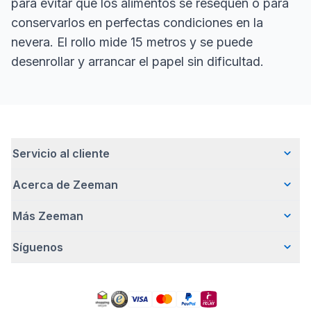
para evitar que los alimentos se resequen o para
conservarlos en perfectas condiciones en la
nevera. El rollo mide 15 metros y se puede
desenrollar y arrancar el papel sin dificultad.
Servicio al cliente
Acerca de Zeeman
Preguntas frecuentes
Contacto
Más Zeeman
Quiénes somos
Entrega
Nuestra historia
Pagar
Síguenos
Promoción de body gratis
Cómo emprendemos de forma responsable
Devoluciones
Nota de prensa
Trabajar en Zeeman
Garantía
Facebook
Aviso de seguridad
Zeeman Corporate (inglés)
General
Pinterest
Nuestras campañas
Informe anual de RSC
Tiendas Zeeman