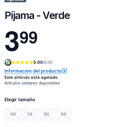
Pijama - Verde
3
9
9
5.00
/
5.00
Información del producto
Este artículo está agotado.
Artículos similares disponibles
Elegir tamaño
68
74
80
86