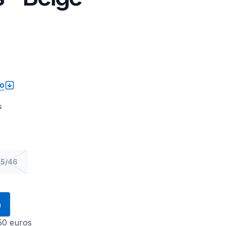
to
s
5/46
a
 50 euros