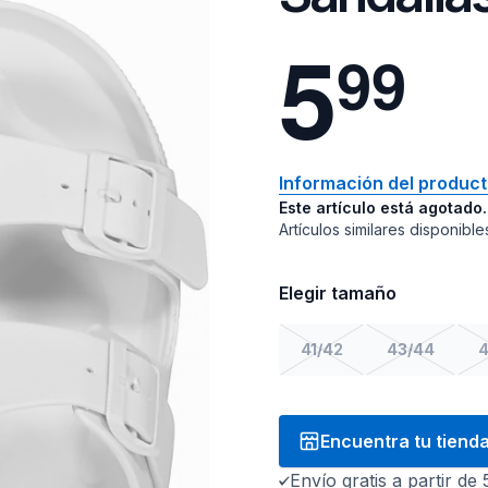
5
9
9
Información del produc
Este artículo está agotado.
Artículos similares disponible
Elegir tamaño
41/42
43/44
4
Encuentra tu tiend
Envío gratis a partir de