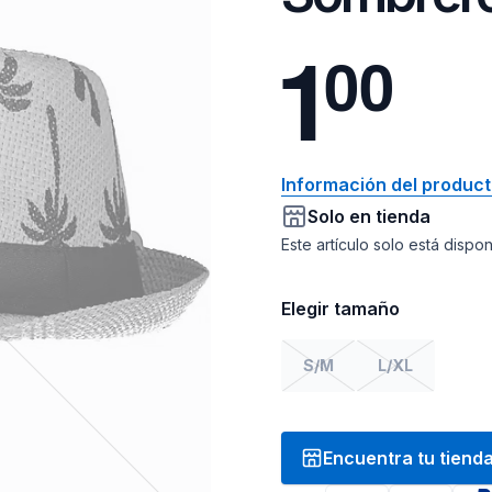
1
0
0
Información del produc
Solo en tienda
Este artículo solo está dispo
Elegir tamaño
S/M
L/XL
Encuentra tu tiend