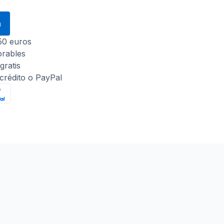
a
 50 euros
orables
gratis
 crédito o PayPal