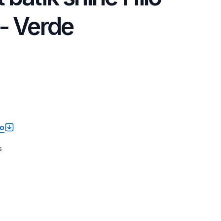
- Verde
to
s