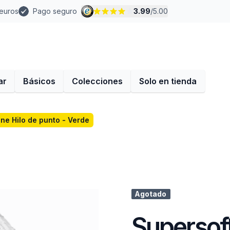
 euros
Pago seguro
3.99
/
5.00
ar
Básicos
Colecciones
Solo en tienda
ine Hilo de punto - Verde
Agotado
Supersoft