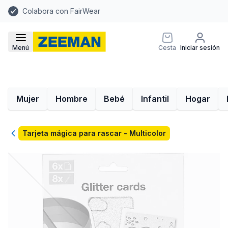
Colabora con FairWear
Menú
Cesta
Iniciar sesión
Mujer
Hombre
Bebé
Infantil
Hogar
Volver
Tarjeta mágica para rascar - Multicolor