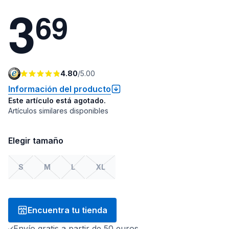
3
6
9
4.80
/
5.00
Información del producto
Este artículo está agotado.
Artículos similares disponibles
Elegir tamaño
S
M
L
XL
Encuentra tu tienda
Envío gratis a partir de 50 euros