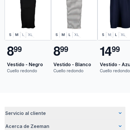
S
M
L
XL
S
M
L
XL
S
M
L
XL
8
8
1
4
9
9
9
9
9
9
Vestido - Negro
Vestido - Blanco
Vestido - Azu
Cuello redondo
Cuello redondo
Cuello redondo
Servicio al cliente
Acerca de Zeeman
Preguntas frecuentes