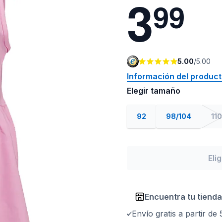
3
9
9
5.00
/
5.00
Información del produc
Elegir tamaño
92
98/104
110
Eli
Encuentra tu tienda
Envío gratis a partir de