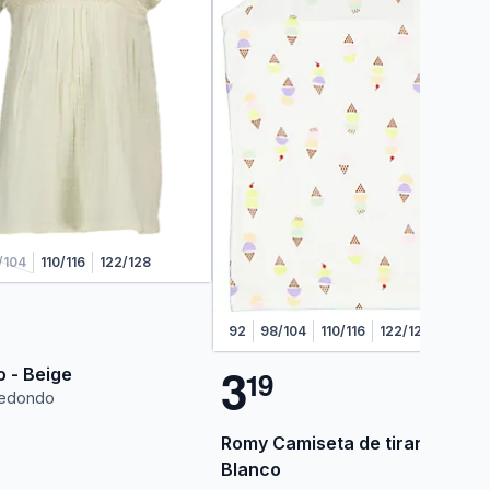
/104
110/116
122/128
92
98/104
110/116
122/128
3
o - Beige
1
9
redondo
Romy Camiseta de tirantes -
Blanco