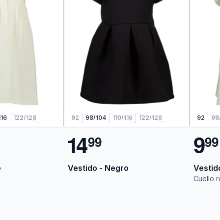
116
122/128
92
98/104
110/116
122/128
92
98
1
4
9
9
9
9
9
e
Vestido - Negro
Vestid
Cuello 