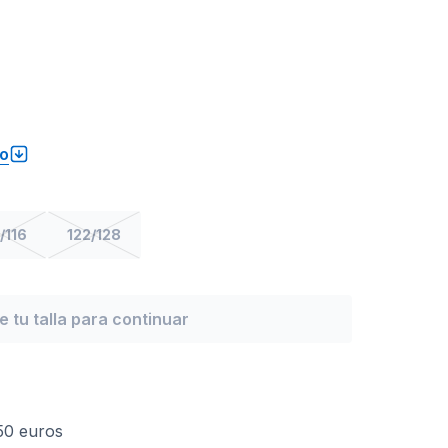
to
/116
122/128
ge tu talla para continuar
 50 euros