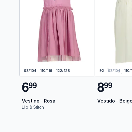
98/104
110/116
122/128
92
98/104
110/
6
8
9
9
9
9
Vestido - Rosa
Vestido - Beig
Lilo & Stitch